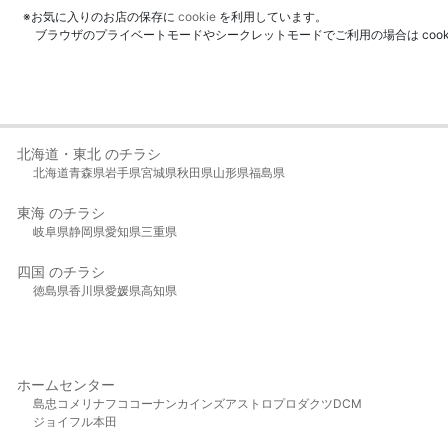
※お気に入りのお店の保存に
cookie
を利用しています。
ブラウザのプライベートモードやシークレットモードでご利用の場合は coo
北海道・東北 のチラシ
北海道
青森県
岩手県
宮城県
秋田県
山形県
福島県
東海 のチラシ
岐阜県
静岡県
愛知県
三重県
四国 のチラシ
徳島県
香川県
愛媛県
高知県
ホームセンター
島忠
コメリ
ナフコ
コーナン
カインズ
アストロプロダクツ
DCM
ジョイフル本田