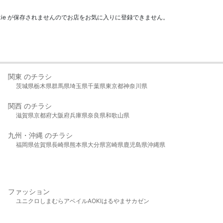
kie が保存されませんのでお店をお気に入りに登録できません。
関東 のチラシ
茨城県
栃木県
群馬県
埼玉県
千葉県
東京都
神奈川県
関西 のチラシ
滋賀県
京都府
大阪府
兵庫県
奈良県
和歌山県
九州・沖縄 のチラシ
福岡県
佐賀県
長崎県
熊本県
大分県
宮崎県
鹿児島県
沖縄県
ファッション
ユニクロ
しまむら
アベイル
AOKI
はるやま
サカゼン