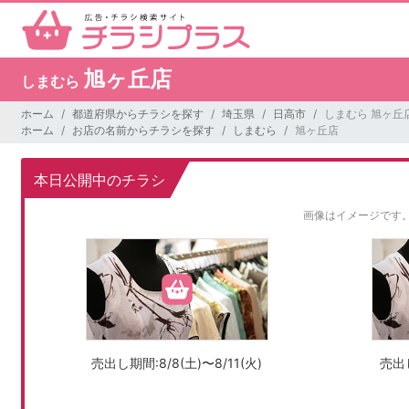
旭ヶ丘店
しまむら
ホーム
都道府県からチラシを探す
埼玉県
日高市
しまむら 旭ヶ丘
ホーム
お店の名前からチラシを探す
しまむら
旭ヶ丘店
本日公開中のチラシ
画像はイメージです
売出し期間:8/8(土)〜8/11(火)
売出し