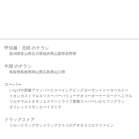
甲信越・北陸 のチラシ
新潟県
富山県
石川県
福井県
山梨県
長野県
中国 のチラシ
鳥取県
島根県
岡山県
広島県
山口県
スーパー
いなげや
西條
アマノパークス
ベイシア
ビッグヨーサン
イトーヨーカドー
イオン
カスミ
マルエツ
スーパーバリュー
ヤオコー
オーケー
ヨークベニマル
ツルヤ
マルト
オギノ
エスマート
ライフ
業務スーパー
いかり
フジグラン
ダイレックス
サンエー
イズミヤ
ドラッグストア
ツルハドラッグ
サンドラッグ
クスリのアオキ
ココカラファイン