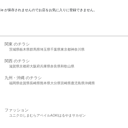
kie が保存されませんのでお店をお気に入りに登録できません。
関東 のチラシ
茨城県
栃木県
群馬県
埼玉県
千葉県
東京都
神奈川県
関西 のチラシ
滋賀県
京都府
大阪府
兵庫県
奈良県
和歌山県
九州・沖縄 のチラシ
福岡県
佐賀県
長崎県
熊本県
大分県
宮崎県
鹿児島県
沖縄県
ファッション
ユニクロ
しまむら
アベイル
AOKI
はるやま
サカゼン