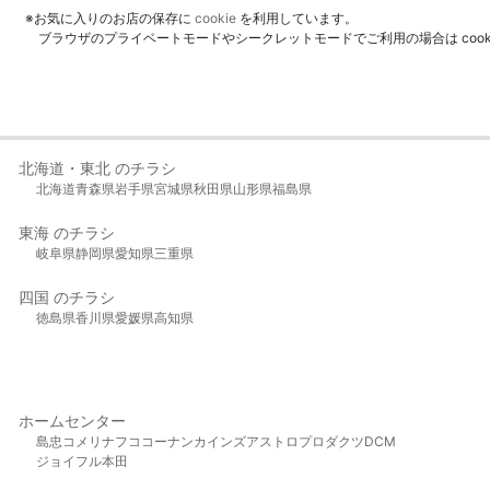
※お気に入りのお店の保存に
cookie
を利用しています。
ブラウザのプライベートモードやシークレットモードでご利用の場合は coo
北海道・東北 のチラシ
北海道
青森県
岩手県
宮城県
秋田県
山形県
福島県
東海 のチラシ
岐阜県
静岡県
愛知県
三重県
四国 のチラシ
徳島県
香川県
愛媛県
高知県
ホームセンター
島忠
コメリ
ナフコ
コーナン
カインズ
アストロプロダクツ
DCM
ジョイフル本田