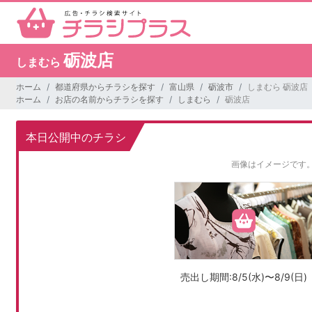
砺波店
しまむら
ホーム
都道府県からチラシを探す
富山県
砺波市
しまむら 砺波店
ホーム
お店の名前からチラシを探す
しまむら
砺波店
本日公開中のチラシ
画像はイメージです
売出し期間:8/5(水)〜8/9(日)