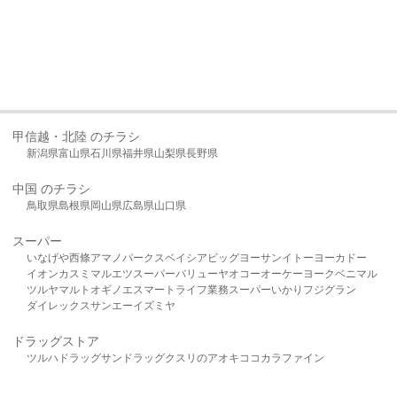
甲信越・北陸 のチラシ
新潟県
富山県
石川県
福井県
山梨県
長野県
中国 のチラシ
鳥取県
島根県
岡山県
広島県
山口県
スーパー
いなげや
西條
アマノパークス
ベイシア
ビッグヨーサン
イトーヨーカドー
イオン
カスミ
マルエツ
スーパーバリュー
ヤオコー
オーケー
ヨークベニマル
ツルヤ
マルト
オギノ
エスマート
ライフ
業務スーパー
いかり
フジグラン
ダイレックス
サンエー
イズミヤ
ドラッグストア
ツルハドラッグ
サンドラッグ
クスリのアオキ
ココカラファイン