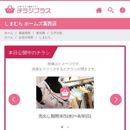
しまむら
ホームズ葛西店
ホーム
都道府県
東京都
江戸川区
ホーム
お店の名前
しまむら
本日公開中のチラシ
画像はイメージです。
画像をクリックするとチラシが開きます。
売出し期間:8/5(水)〜8/9(日)