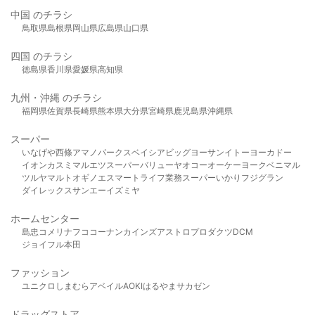
中国 のチラシ
鳥取県
島根県
岡山県
広島県
山口県
四国 のチラシ
徳島県
香川県
愛媛県
高知県
九州・沖縄 のチラシ
福岡県
佐賀県
長崎県
熊本県
大分県
宮崎県
鹿児島県
沖縄県
スーパー
いなげや
西條
アマノパークス
ベイシア
ビッグヨーサン
イトーヨーカドー
イオン
カスミ
マルエツ
スーパーバリュー
ヤオコー
オーケー
ヨークベニマル
ツルヤ
マルト
オギノ
エスマート
ライフ
業務スーパー
いかり
フジグラン
ダイレックス
サンエー
イズミヤ
ホームセンター
島忠
コメリ
ナフコ
コーナン
カインズ
アストロプロダクツ
DCM
ジョイフル本田
ファッション
ユニクロ
しまむら
アベイル
AOKI
はるやま
サカゼン
ドラッグストア