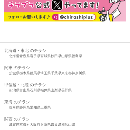
北海道・東北 のチラシ
北海道
青森県
岩手県
宮城県
秋田県
山形県
福島県
関東 のチラシ
茨城県
栃木県
群馬県
埼玉県
千葉県
東京都
神奈川県
甲信越・北陸 のチラシ
新潟県
富山県
石川県
福井県
山梨県
長野県
東海 のチラシ
岐阜県
静岡県
愛知県
三重県
関西 のチラシ
滋賀県
京都府
大阪府
兵庫県
奈良県
和歌山県