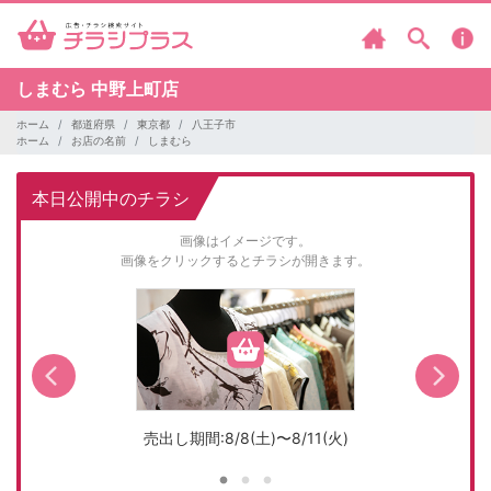
しまむら
中野上町店
ホーム
都道府県
東京都
八王子市
ホーム
お店の名前
しまむら
本日公開中のチラシ
画像はイメージです。
画像をクリックするとチラシが開きます。
売出し期間:8/8(土)〜8/11(火)