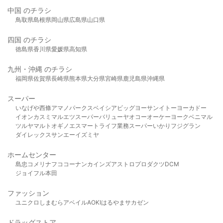
中国 のチラシ
鳥取県
島根県
岡山県
広島県
山口県
四国 のチラシ
徳島県
香川県
愛媛県
高知県
九州・沖縄 のチラシ
福岡県
佐賀県
長崎県
熊本県
大分県
宮崎県
鹿児島県
沖縄県
スーパー
いなげや
西條
アマノパークス
ベイシア
ビッグヨーサン
イトーヨーカドー
イオン
カスミ
マルエツ
スーパーバリュー
ヤオコー
オーケー
ヨークベニマル
ツルヤ
マルト
オギノ
エスマート
ライフ
業務スーパー
いかり
フジグラン
ダイレックス
サンエー
イズミヤ
ホームセンター
島忠
コメリ
ナフコ
コーナン
カインズ
アストロプロダクツ
DCM
ジョイフル本田
ファッション
ユニクロ
しまむら
アベイル
AOKI
はるやま
サカゼン
ドラッグストア