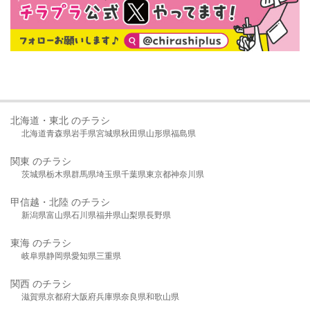
北海道・東北 のチラシ
北海道
青森県
岩手県
宮城県
秋田県
山形県
福島県
関東 のチラシ
茨城県
栃木県
群馬県
埼玉県
千葉県
東京都
神奈川県
甲信越・北陸 のチラシ
新潟県
富山県
石川県
福井県
山梨県
長野県
東海 のチラシ
岐阜県
静岡県
愛知県
三重県
関西 のチラシ
滋賀県
京都府
大阪府
兵庫県
奈良県
和歌山県