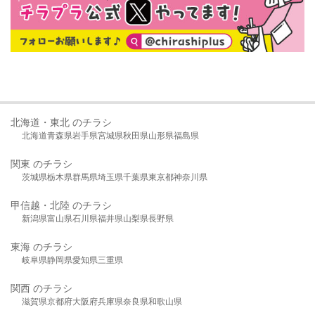
北海道・東北 のチラシ
北海道
青森県
岩手県
宮城県
秋田県
山形県
福島県
関東 のチラシ
茨城県
栃木県
群馬県
埼玉県
千葉県
東京都
神奈川県
甲信越・北陸 のチラシ
新潟県
富山県
石川県
福井県
山梨県
長野県
東海 のチラシ
岐阜県
静岡県
愛知県
三重県
関西 のチラシ
滋賀県
京都府
大阪府
兵庫県
奈良県
和歌山県