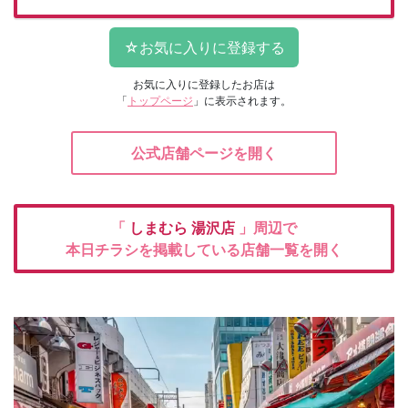
お気に入りに登録したお店は
「
トップページ
」に表示されます。
公式店舗ページを開く
「
しまむら
湯沢店
」周辺で
本日チラシを掲載している店舗一覧を開く