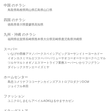
中国 のチラシ
鳥取県
島根県
岡山県
広島県
山口県
四国 のチラシ
徳島県
香川県
愛媛県
高知県
九州・沖縄 のチラシ
福岡県
佐賀県
長崎県
熊本県
大分県
宮崎県
鹿児島県
沖縄県
スーパー
いなげや
西條
アマノパークス
ベイシア
ビッグヨーサン
イトーヨーカドー
イオン
カスミ
マルエツ
スーパーバリュー
ヤオコー
オーケー
ヨークベニマル
ツルヤ
マルト
オギノ
エスマート
ライフ
業務スーパー
いかり
フジグラン
ダイレックス
サンエー
イズミヤ
ホームセンター
島忠
コメリ
ナフコ
コーナン
カインズ
アストロプロダクツ
DCM
ジョイフル本田
ファッション
ユニクロ
しまむら
アベイル
AOKI
はるやま
サカゼン
ドラッグストア