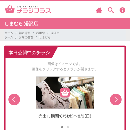
しまむら
湯沢店
ホーム
都道府県
秋田県
湯沢市
ホーム
お店の名前
しまむら
本日公開中のチラシ
画像はイメージです。
画像をクリックするとチラシが開きます。
売出し期間:8/5(水)〜8/9(日)