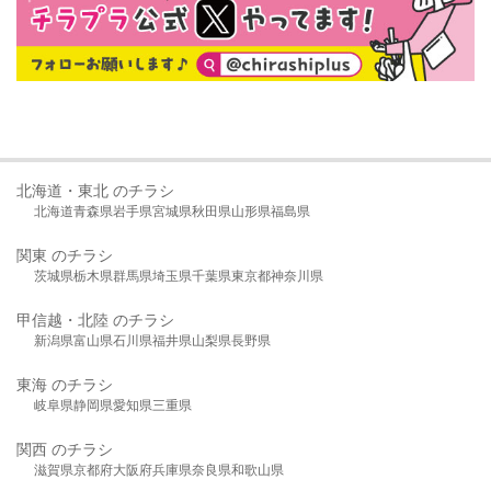
北海道・東北 のチラシ
北海道
青森県
岩手県
宮城県
秋田県
山形県
福島県
関東 のチラシ
茨城県
栃木県
群馬県
埼玉県
千葉県
東京都
神奈川県
甲信越・北陸 のチラシ
新潟県
富山県
石川県
福井県
山梨県
長野県
東海 のチラシ
岐阜県
静岡県
愛知県
三重県
関西 のチラシ
滋賀県
京都府
大阪府
兵庫県
奈良県
和歌山県