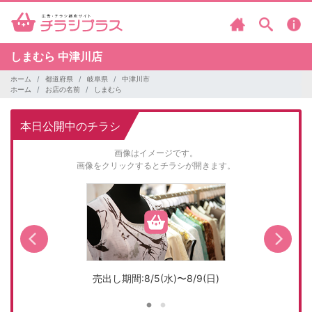
しまむら
中津川店
ホーム
都道府県
岐阜県
中津川市
ホーム
お店の名前
しまむら
本日公開中のチラシ
画像はイメージです。
画像をクリックするとチラシが開きます。
売出し期間:8/5(水)〜8/9(日)