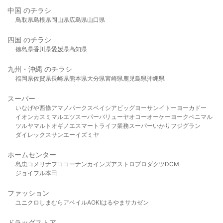
中国 のチラシ
鳥取県
島根県
岡山県
広島県
山口県
四国 のチラシ
徳島県
香川県
愛媛県
高知県
九州・沖縄 のチラシ
福岡県
佐賀県
長崎県
熊本県
大分県
宮崎県
鹿児島県
沖縄県
スーパー
いなげや
西條
アマノパークス
ベイシア
ビッグヨーサン
イトーヨーカドー
イオン
カスミ
マルエツ
スーパーバリュー
ヤオコー
オーケー
ヨークベニマル
ツルヤ
マルト
オギノ
エスマート
ライフ
業務スーパー
いかり
フジグラン
ダイレックス
サンエー
イズミヤ
ホームセンター
島忠
コメリ
ナフコ
コーナン
カインズ
アストロプロダクツ
DCM
ジョイフル本田
ファッション
ユニクロ
しまむら
アベイル
AOKI
はるやま
サカゼン
ドラッグストア