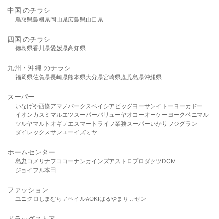
中国 のチラシ
鳥取県
島根県
岡山県
広島県
山口県
四国 のチラシ
徳島県
香川県
愛媛県
高知県
九州・沖縄 のチラシ
福岡県
佐賀県
長崎県
熊本県
大分県
宮崎県
鹿児島県
沖縄県
スーパー
いなげや
西條
アマノパークス
ベイシア
ビッグヨーサン
イトーヨーカドー
イオン
カスミ
マルエツ
スーパーバリュー
ヤオコー
オーケー
ヨークベニマル
ツルヤ
マルト
オギノ
エスマート
ライフ
業務スーパー
いかり
フジグラン
ダイレックス
サンエー
イズミヤ
ホームセンター
島忠
コメリ
ナフコ
コーナン
カインズ
アストロプロダクツ
DCM
ジョイフル本田
ファッション
ユニクロ
しまむら
アベイル
AOKI
はるやま
サカゼン
ドラッグストア