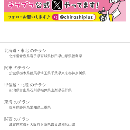
北海道・東北 のチラシ
北海道
青森県
岩手県
宮城県
秋田県
山形県
福島県
関東 のチラシ
茨城県
栃木県
群馬県
埼玉県
千葉県
東京都
神奈川県
甲信越・北陸 のチラシ
新潟県
富山県
石川県
福井県
山梨県
長野県
東海 のチラシ
岐阜県
静岡県
愛知県
三重県
関西 のチラシ
滋賀県
京都府
大阪府
兵庫県
奈良県
和歌山県