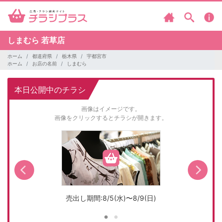
しまむら
若草店
ホーム
都道府県
栃木県
宇都宮市
ホーム
お店の名前
しまむら
本日公開中のチラシ
画像はイメージです。
画像をクリックするとチラシが開きます。
売出し期間:8/5(水)〜8/9(日)