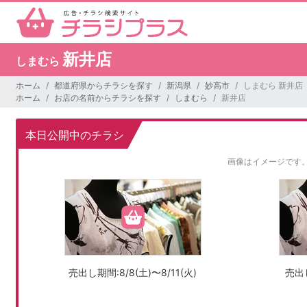
新井店
しまむら
ホーム
都道府県からチラシを探す
新潟県
妙高市
しまむら 新井店
ホーム
お店の名前からチラシを探す
しまむら
新井店
本日公開中のチラシ
画像はイメージです
売出し期間:8/8(土)〜8/11(火)
売出し