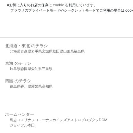
※お気に入りのお店の保存に
cookie
を利用しています。
ブラウザのプライベートモードやシークレットモードでご利用の場合は coo
北海道・東北 のチラシ
北海道
青森県
岩手県
宮城県
秋田県
山形県
福島県
東海 のチラシ
岐阜県
静岡県
愛知県
三重県
四国 のチラシ
徳島県
香川県
愛媛県
高知県
ホームセンター
島忠
コメリ
ナフコ
コーナン
カインズ
アストロプロダクツ
DCM
ジョイフル本田