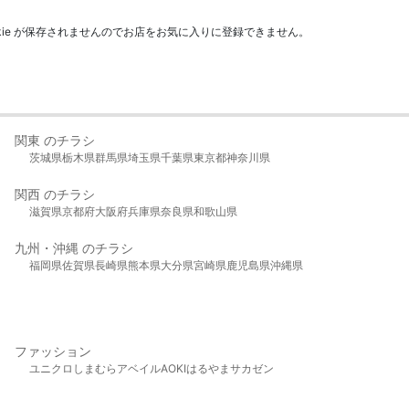
kie が保存されませんのでお店をお気に入りに登録できません。
関東 のチラシ
茨城県
栃木県
群馬県
埼玉県
千葉県
東京都
神奈川県
関西 のチラシ
滋賀県
京都府
大阪府
兵庫県
奈良県
和歌山県
九州・沖縄 のチラシ
福岡県
佐賀県
長崎県
熊本県
大分県
宮崎県
鹿児島県
沖縄県
ファッション
ユニクロ
しまむら
アベイル
AOKI
はるやま
サカゼン