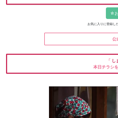
お気に入りに登録し
公
「
し
本日チラシ