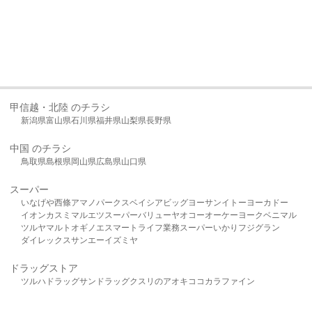
甲信越・北陸 のチラシ
新潟県
富山県
石川県
福井県
山梨県
長野県
中国 のチラシ
鳥取県
島根県
岡山県
広島県
山口県
スーパー
いなげや
西條
アマノパークス
ベイシア
ビッグヨーサン
イトーヨーカドー
イオン
カスミ
マルエツ
スーパーバリュー
ヤオコー
オーケー
ヨークベニマル
ツルヤ
マルト
オギノ
エスマート
ライフ
業務スーパー
いかり
フジグラン
ダイレックス
サンエー
イズミヤ
ドラッグストア
ツルハドラッグ
サンドラッグ
クスリのアオキ
ココカラファイン