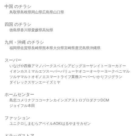
中国 のチラシ
鳥取県
島根県
岡山県
広島県
山口県
四国 のチラシ
徳島県
香川県
愛媛県
高知県
九州・沖縄 のチラシ
福岡県
佐賀県
長崎県
熊本県
大分県
宮崎県
鹿児島県
沖縄県
スーパー
いなげや
西條
アマノパークス
ベイシア
ビッグヨーサン
イトーヨーカドー
イオン
カスミ
マルエツ
スーパーバリュー
ヤオコー
オーケー
ヨークベニマル
ツルヤ
マルト
オギノ
エスマート
ライフ
業務スーパー
いかり
フジグラン
ダイレックス
サンエー
イズミヤ
ホームセンター
島忠
コメリ
ナフコ
コーナン
カインズ
アストロプロダクツ
DCM
ジョイフル本田
ファッション
ユニクロ
しまむら
アベイル
AOKI
はるやま
サカゼン
ドラッグストア