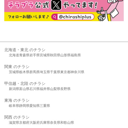
北海道・東北 のチラシ
北海道
青森県
岩手県
宮城県
秋田県
山形県
福島県
関東 のチラシ
茨城県
栃木県
群馬県
埼玉県
千葉県
東京都
神奈川県
甲信越・北陸 のチラシ
新潟県
富山県
石川県
福井県
山梨県
長野県
東海 のチラシ
岐阜県
静岡県
愛知県
三重県
関西 のチラシ
滋賀県
京都府
大阪府
兵庫県
奈良県
和歌山県