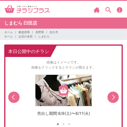
しまむら
臼田店
ホーム
都道府県
長野県
佐久市
ホーム
お店の名前
しまむら
本日公開中のチラシ
画像はイメージです。
画像をクリックするとチラシが開きます。
売出し期間:8/8(土)〜8/11(火)