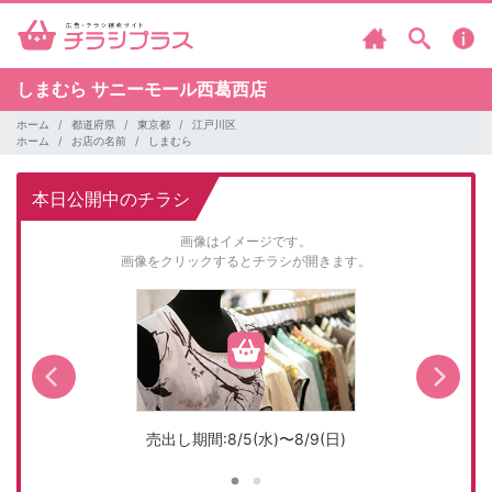
しまむら
サニーモール西葛西店
ホーム
都道府県
東京都
江戸川区
ホーム
お店の名前
しまむら
本日公開中のチラシ
画像はイメージです。
画像をクリックするとチラシが開きます。
売出し期間:8/5(水)〜8/9(日)