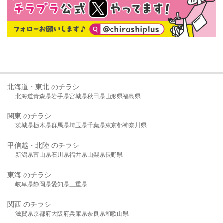
北海道・東北 のチラシ
北海道
青森県
岩手県
宮城県
秋田県
山形県
福島県
関東 のチラシ
茨城県
栃木県
群馬県
埼玉県
千葉県
東京都
神奈川県
甲信越・北陸 のチラシ
新潟県
富山県
石川県
福井県
山梨県
長野県
東海 のチラシ
岐阜県
静岡県
愛知県
三重県
関西 のチラシ
滋賀県
京都府
大阪府
兵庫県
奈良県
和歌山県