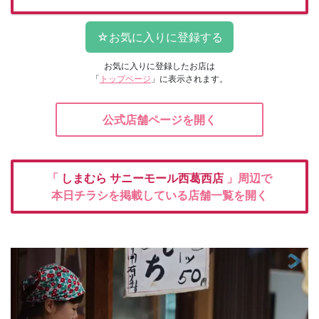
お気に入りに登録したお店は
「
トップページ
」に表示されます。
公式店舗ページを開く
「
しまむら
サニーモール西葛西店
」周辺で
本日チラシを掲載している店舗一覧を開く