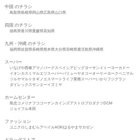
中国 のチラシ
鳥取県
島根県
岡山県
広島県
山口県
四国 のチラシ
徳島県
香川県
愛媛県
高知県
九州・沖縄 のチラシ
福岡県
佐賀県
長崎県
熊本県
大分県
宮崎県
鹿児島県
沖縄県
スーパー
いなげや
西條
アマノパークス
ベイシア
ビッグヨーサン
イトーヨーカドー
イオン
カスミ
マルエツ
スーパーバリュー
ヤオコー
オーケー
ヨークベニマル
ツルヤ
マルト
オギノ
エスマート
ライフ
業務スーパー
いかり
フジグラン
ダイレックス
サンエー
イズミヤ
ホームセンター
島忠
コメリ
ナフコ
コーナン
カインズ
アストロプロダクツ
DCM
ジョイフル本田
ファッション
ユニクロ
しまむら
アベイル
AOKI
はるやま
サカゼン
ドラッグストア