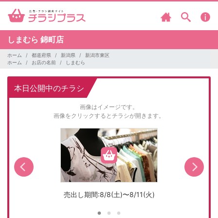
しまむら
錦町店
ホーム
都道府県
新潟県
新潟市東区
ホーム
お店の名前
しまむら
本日公開中のチラシ
画像はイメージです。
画像をクリックするとチラシが開きます。
売出し期間:8/8(土)〜8/11(火)