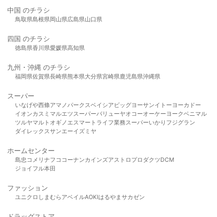
中国 のチラシ
鳥取県
島根県
岡山県
広島県
山口県
四国 のチラシ
徳島県
香川県
愛媛県
高知県
九州・沖縄 のチラシ
福岡県
佐賀県
長崎県
熊本県
大分県
宮崎県
鹿児島県
沖縄県
スーパー
いなげや
西條
アマノパークス
ベイシア
ビッグヨーサン
イトーヨーカドー
イオン
カスミ
マルエツ
スーパーバリュー
ヤオコー
オーケー
ヨークベニマル
ツルヤ
マルト
オギノ
エスマート
ライフ
業務スーパー
いかり
フジグラン
ダイレックス
サンエー
イズミヤ
ホームセンター
島忠
コメリ
ナフコ
コーナン
カインズ
アストロプロダクツ
DCM
ジョイフル本田
ファッション
ユニクロ
しまむら
アベイル
AOKI
はるやま
サカゼン
ドラッグストア