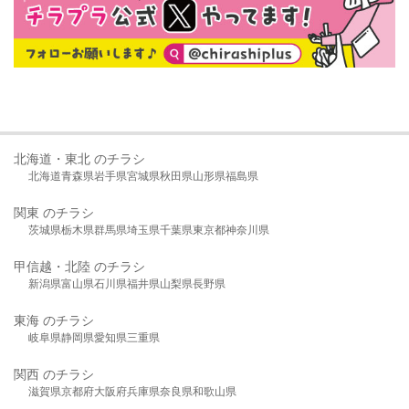
北海道・東北 のチラシ
北海道
青森県
岩手県
宮城県
秋田県
山形県
福島県
関東 のチラシ
茨城県
栃木県
群馬県
埼玉県
千葉県
東京都
神奈川県
甲信越・北陸 のチラシ
新潟県
富山県
石川県
福井県
山梨県
長野県
東海 のチラシ
岐阜県
静岡県
愛知県
三重県
関西 のチラシ
滋賀県
京都府
大阪府
兵庫県
奈良県
和歌山県