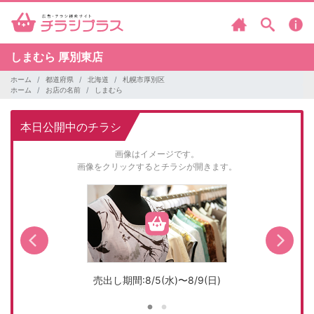
しまむら
厚別東店
ホーム
都道府県
北海道
札幌市厚別区
ホーム
お店の名前
しまむら
本日公開中のチラシ
画像はイメージです。
画像をクリックするとチラシが開きます。
売出し期間:8/5(水)〜8/9(日)