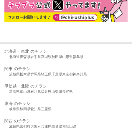
北海道・東北 のチラシ
北海道
青森県
岩手県
宮城県
秋田県
山形県
福島県
関東 のチラシ
茨城県
栃木県
群馬県
埼玉県
千葉県
東京都
神奈川県
甲信越・北陸 のチラシ
新潟県
富山県
石川県
福井県
山梨県
長野県
東海 のチラシ
岐阜県
静岡県
愛知県
三重県
関西 のチラシ
滋賀県
京都府
大阪府
兵庫県
奈良県
和歌山県