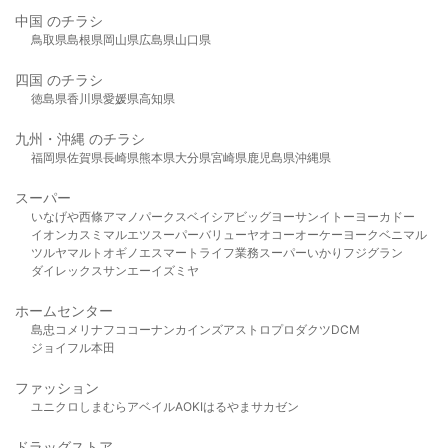
中国 のチラシ
鳥取県
島根県
岡山県
広島県
山口県
四国 のチラシ
徳島県
香川県
愛媛県
高知県
九州・沖縄 のチラシ
福岡県
佐賀県
長崎県
熊本県
大分県
宮崎県
鹿児島県
沖縄県
スーパー
いなげや
西條
アマノパークス
ベイシア
ビッグヨーサン
イトーヨーカドー
イオン
カスミ
マルエツ
スーパーバリュー
ヤオコー
オーケー
ヨークベニマル
ツルヤ
マルト
オギノ
エスマート
ライフ
業務スーパー
いかり
フジグラン
ダイレックス
サンエー
イズミヤ
ホームセンター
島忠
コメリ
ナフコ
コーナン
カインズ
アストロプロダクツ
DCM
ジョイフル本田
ファッション
ユニクロ
しまむら
アベイル
AOKI
はるやま
サカゼン
ドラッグストア