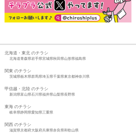
北海道・東北 のチラシ
北海道
青森県
岩手県
宮城県
秋田県
山形県
福島県
関東 のチラシ
茨城県
栃木県
群馬県
埼玉県
千葉県
東京都
神奈川県
甲信越・北陸 のチラシ
新潟県
富山県
石川県
福井県
山梨県
長野県
東海 のチラシ
岐阜県
静岡県
愛知県
三重県
関西 のチラシ
滋賀県
京都府
大阪府
兵庫県
奈良県
和歌山県