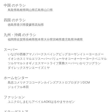
中国 のチラシ
鳥取県
島根県
岡山県
広島県
山口県
四国 のチラシ
徳島県
香川県
愛媛県
高知県
九州・沖縄 のチラシ
福岡県
佐賀県
長崎県
熊本県
大分県
宮崎県
鹿児島県
沖縄県
スーパー
いなげや
西條
アマノパークス
ベイシア
ビッグヨーサン
イトーヨーカドー
イオン
カスミ
マルエツ
スーパーバリュー
ヤオコー
オーケー
ヨークベニマル
ツルヤ
マルト
オギノ
エスマート
ライフ
業務スーパー
いかり
フジグラン
ダイレックス
サンエー
イズミヤ
ホームセンター
島忠
コメリ
ナフコ
コーナン
カインズ
アストロプロダクツ
DCM
ジョイフル本田
ファッション
ユニクロ
しまむら
アベイル
AOKI
はるやま
サカゼン
ドラッグストア