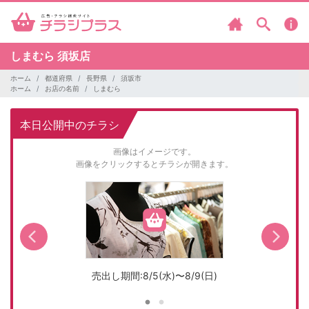
しまむら
須坂店
ホーム
都道府県
長野県
須坂市
ホーム
お店の名前
しまむら
本日公開中のチラシ
画像はイメージです。
画像をクリックするとチラシが開きます。
売出し期間:8/5(水)〜8/9(日)