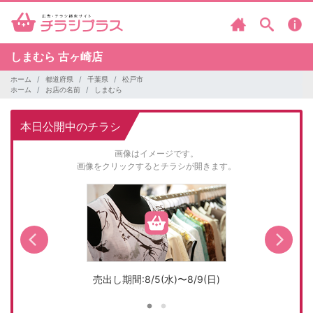
しまむら
古ヶ崎店
ホーム
都道府県
千葉県
松戸市
ホーム
お店の名前
しまむら
本日公開中のチラシ
画像はイメージです。
画像をクリックするとチラシが開きます。
売出し期間:8/5(水)〜8/9(日)