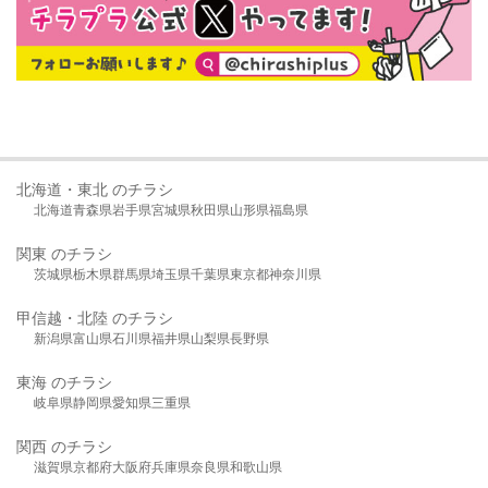
北海道・東北 のチラシ
北海道
青森県
岩手県
宮城県
秋田県
山形県
福島県
関東 のチラシ
茨城県
栃木県
群馬県
埼玉県
千葉県
東京都
神奈川県
甲信越・北陸 のチラシ
新潟県
富山県
石川県
福井県
山梨県
長野県
東海 のチラシ
岐阜県
静岡県
愛知県
三重県
関西 のチラシ
滋賀県
京都府
大阪府
兵庫県
奈良県
和歌山県