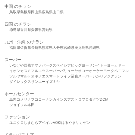
中国 のチラシ
鳥取県
島根県
岡山県
広島県
山口県
四国 のチラシ
徳島県
香川県
愛媛県
高知県
九州・沖縄 のチラシ
福岡県
佐賀県
長崎県
熊本県
大分県
宮崎県
鹿児島県
沖縄県
スーパー
いなげや
西條
アマノパークス
ベイシア
ビッグヨーサン
イトーヨーカドー
イオン
カスミ
マルエツ
スーパーバリュー
ヤオコー
オーケー
ヨークベニマル
ツルヤ
マルト
オギノ
エスマート
ライフ
業務スーパー
いかり
フジグラン
ダイレックス
サンエー
イズミヤ
ホームセンター
島忠
コメリ
ナフコ
コーナン
カインズ
アストロプロダクツ
DCM
ジョイフル本田
ファッション
ユニクロ
しまむら
アベイル
AOKI
はるやま
サカゼン
ドラッグストア