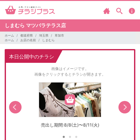
しまむら
マツバラテラス店
ホーム
都道府県
埼玉県
草加市
ホーム
お店の名前
しまむら
本日公開中のチラシ
画像はイメージです。
画像をクリックするとチラシが開きます。
売出し期間:8/8(土)〜8/11(火)