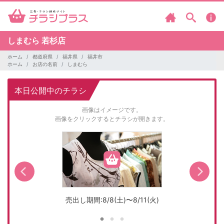
しまむら
若杉店
ホーム
都道府県
福井県
福井市
ホーム
お店の名前
しまむら
本日公開中のチラシ
画像はイメージです。
画像をクリックするとチラシが開きます。
売出し期間:8/8(土)〜8/11(火)