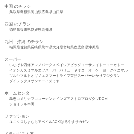
中国 のチラシ
鳥取県
島根県
岡山県
広島県
山口県
四国 のチラシ
徳島県
香川県
愛媛県
高知県
九州・沖縄 のチラシ
福岡県
佐賀県
長崎県
熊本県
大分県
宮崎県
鹿児島県
沖縄県
スーパー
いなげや
西條
アマノパークス
ベイシア
ビッグヨーサン
イトーヨーカドー
イオン
カスミ
マルエツ
スーパーバリュー
ヤオコー
オーケー
ヨークベニマル
ツルヤ
マルト
オギノ
エスマート
ライフ
業務スーパー
いかり
フジグラン
ダイレックス
サンエー
イズミヤ
ホームセンター
島忠
コメリ
ナフコ
コーナン
カインズ
アストロプロダクツ
DCM
ジョイフル本田
ファッション
ユニクロ
しまむら
アベイル
AOKI
はるやま
サカゼン
ドラッグストア