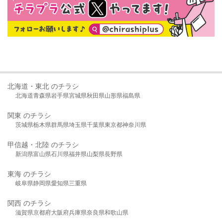
北海道・東北 のチラシ
北海道
青森県
岩手県
宮城県
秋田県
山形県
福島県
関東 のチラシ
茨城県
栃木県
群馬県
埼玉県
千葉県
東京都
神奈川県
甲信越・北陸 のチラシ
新潟県
富山県
石川県
福井県
山梨県
長野県
東海 のチラシ
岐阜県
静岡県
愛知県
三重県
関西 のチラシ
滋賀県
京都府
大阪府
兵庫県
奈良県
和歌山県