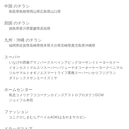
中国 のチラシ
鳥取県
島根県
岡山県
広島県
山口県
四国 のチラシ
徳島県
香川県
愛媛県
高知県
九州・沖縄 のチラシ
福岡県
佐賀県
長崎県
熊本県
大分県
宮崎県
鹿児島県
沖縄県
スーパー
いなげや
西條
アマノパークス
ベイシア
ビッグヨーサン
イトーヨーカドー
イオン
カスミ
マルエツ
スーパーバリュー
ヤオコー
オーケー
ヨークベニマル
ツルヤ
マルト
オギノ
エスマート
ライフ
業務スーパー
いかり
フジグラン
ダイレックス
サンエー
イズミヤ
ホームセンター
島忠
コメリ
ナフコ
コーナン
カインズ
アストロプロダクツ
DCM
ジョイフル本田
ファッション
ユニクロ
しまむら
アベイル
AOKI
はるやま
サカゼン
ドラッグストア