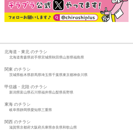
北海道・東北 のチラシ
北海道
青森県
岩手県
宮城県
秋田県
山形県
福島県
関東 のチラシ
茨城県
栃木県
群馬県
埼玉県
千葉県
東京都
神奈川県
甲信越・北陸 のチラシ
新潟県
富山県
石川県
福井県
山梨県
長野県
東海 のチラシ
岐阜県
静岡県
愛知県
三重県
関西 のチラシ
滋賀県
京都府
大阪府
兵庫県
奈良県
和歌山県