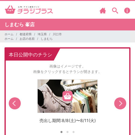
しまむら
峯店
ホーム
都道府県
埼玉県
川口市
ホーム
お店の名前
しまむら
本日公開中のチラシ
画像はイメージです。
画像をクリックするとチラシが開きます。
売出し期間:8/8(土)〜8/11(火)