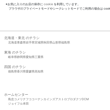
※お気に入りのお店の保存に
cookie
を利用しています。
ブラウザのプライベートモードやシークレットモードでご利用の場合は coo
北海道・東北 のチラシ
北海道
青森県
岩手県
宮城県
秋田県
山形県
福島県
東海 のチラシ
岐阜県
静岡県
愛知県
三重県
四国 のチラシ
徳島県
香川県
愛媛県
高知県
ホームセンター
島忠
コメリ
ナフコ
コーナン
カインズ
アストロプロダクツ
DCM
ジョイフル本田