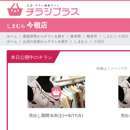
今嶺店
しまむら
ホーム
都道府県からチラシを探す
岐阜県
岐阜市
しまむら 今嶺店
ホーム
お店の名前からチラシを探す
しまむら
今嶺店
本日公開中のチラシ
画像はイメージです
売出し期間:8/8(土)〜8/11(火)
売出し