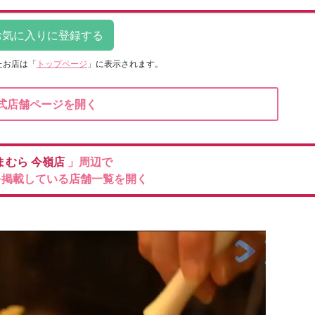
たお店は
「
トップページ
」に表示されます。
式店舗ページを開く
まむら
今嶺店
」周辺で
を掲載している店舗一覧を開く