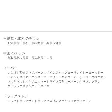
甲信越・北陸 のチラシ
新潟県
富山県
石川県
福井県
山梨県
長野県
中国 のチラシ
鳥取県
島根県
岡山県
広島県
山口県
スーパー
いなげや
西條
アマノパークス
ベイシア
ビッグヨーサン
イトーヨーカドー
イオン
カスミ
マルエツ
スーパーバリュー
ヤオコー
オーケー
ヨークベニマル
ツルヤ
マルト
オギノ
エスマート
ライフ
業務スーパー
いかり
フジグラン
ダイレックス
サンエー
イズミヤ
ドラッグストア
ツルハドラッグ
サンドラッグ
クスリのアオキ
ココカラファイン