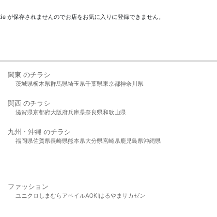
kie が保存されませんのでお店をお気に入りに登録できません。
関東 のチラシ
茨城県
栃木県
群馬県
埼玉県
千葉県
東京都
神奈川県
関西 のチラシ
滋賀県
京都府
大阪府
兵庫県
奈良県
和歌山県
九州・沖縄 のチラシ
福岡県
佐賀県
長崎県
熊本県
大分県
宮崎県
鹿児島県
沖縄県
ファッション
ユニクロ
しまむら
アベイル
AOKI
はるやま
サカゼン