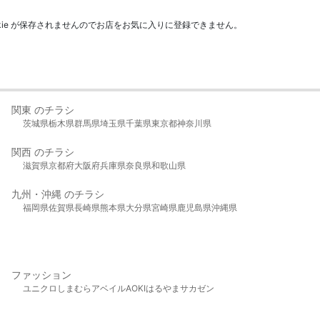
kie が保存されませんのでお店をお気に入りに登録できません。
関東 のチラシ
茨城県
栃木県
群馬県
埼玉県
千葉県
東京都
神奈川県
関西 のチラシ
滋賀県
京都府
大阪府
兵庫県
奈良県
和歌山県
九州・沖縄 のチラシ
福岡県
佐賀県
長崎県
熊本県
大分県
宮崎県
鹿児島県
沖縄県
ファッション
ユニクロ
しまむら
アベイル
AOKI
はるやま
サカゼン