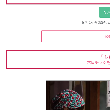
お気に入りに登録し
公
「
し
本日チラシ