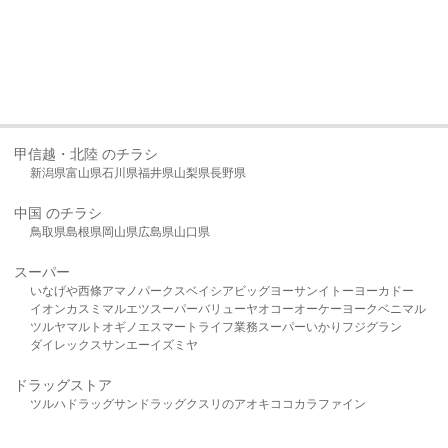
甲信越・北陸 のチラシ
新潟県
富山県
石川県
福井県
山梨県
長野県
中国 のチラシ
鳥取県
島根県
岡山県
広島県
山口県
スーパー
いなげや
西條
アマノパークス
ベイシア
ビッグヨーサン
イトーヨーカドー
イオン
カスミ
マルエツ
スーパーバリュー
ヤオコー
オーケー
ヨークベニマル
ツルヤ
マルト
オギノ
エスマート
ライフ
業務スーパー
いかり
フジグラン
ダイレックス
サンエー
イズミヤ
ドラッグストア
ツルハドラッグ
サンドラッグ
クスリのアオキ
ココカラファイン