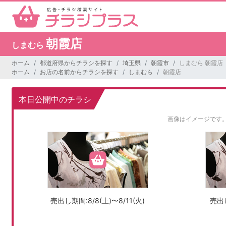
朝霞店
しまむら
ホーム
都道府県からチラシを探す
埼玉県
朝霞市
しまむら 朝霞店
ホーム
お店の名前からチラシを探す
しまむら
朝霞店
本日公開中のチラシ
画像はイメージです
売出し期間:8/8(土)〜8/11(火)
売出し