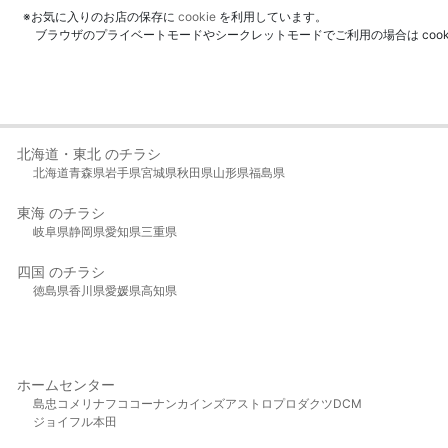
※お気に入りのお店の保存に
cookie
を利用しています。
ブラウザのプライベートモードやシークレットモードでご利用の場合は coo
北海道・東北 のチラシ
北海道
青森県
岩手県
宮城県
秋田県
山形県
福島県
東海 のチラシ
岐阜県
静岡県
愛知県
三重県
四国 のチラシ
徳島県
香川県
愛媛県
高知県
ホームセンター
島忠
コメリ
ナフコ
コーナン
カインズ
アストロプロダクツ
DCM
ジョイフル本田