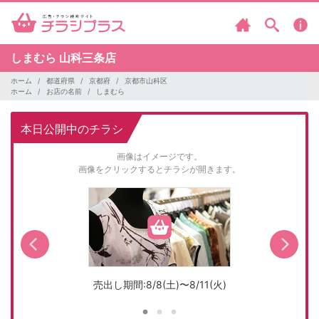
しまむら
山科三条店
ホーム
都道府県
京都府
京都市山科区
ホーム
お店の名前
しまむら
本日公開中のチラシ
画像はイメージです。
画像をクリックするとチラシが開きます。
売出し期間:8/8(土)〜8/11(火)