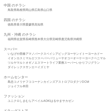
中国 のチラシ
鳥取県
島根県
岡山県
広島県
山口県
四国 のチラシ
徳島県
香川県
愛媛県
高知県
九州・沖縄 のチラシ
福岡県
佐賀県
長崎県
熊本県
大分県
宮崎県
鹿児島県
沖縄県
スーパー
いなげや
西條
アマノパークス
ベイシア
ビッグヨーサン
イトーヨーカドー
イオン
カスミ
マルエツ
スーパーバリュー
ヤオコー
オーケー
ヨークベニマル
ツルヤ
マルト
オギノ
エスマート
ライフ
業務スーパー
いかり
フジグラン
ダイレックス
サンエー
イズミヤ
ホームセンター
島忠
コメリ
ナフコ
コーナン
カインズ
アストロプロダクツ
DCM
ジョイフル本田
ファッション
ユニクロ
しまむら
アベイル
AOKI
はるやま
サカゼン
ドラッグストア