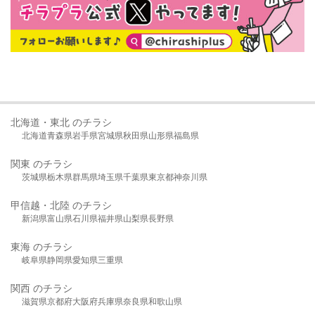
北海道・東北 のチラシ
北海道
青森県
岩手県
宮城県
秋田県
山形県
福島県
関東 のチラシ
茨城県
栃木県
群馬県
埼玉県
千葉県
東京都
神奈川県
甲信越・北陸 のチラシ
新潟県
富山県
石川県
福井県
山梨県
長野県
東海 のチラシ
岐阜県
静岡県
愛知県
三重県
関西 のチラシ
滋賀県
京都府
大阪府
兵庫県
奈良県
和歌山県