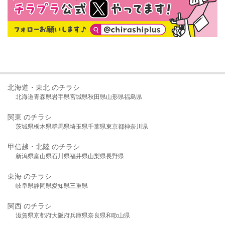
北海道・東北 のチラシ
北海道
青森県
岩手県
宮城県
秋田県
山形県
福島県
関東 のチラシ
茨城県
栃木県
群馬県
埼玉県
千葉県
東京都
神奈川県
甲信越・北陸 のチラシ
新潟県
富山県
石川県
福井県
山梨県
長野県
東海 のチラシ
岐阜県
静岡県
愛知県
三重県
関西 のチラシ
滋賀県
京都府
大阪府
兵庫県
奈良県
和歌山県