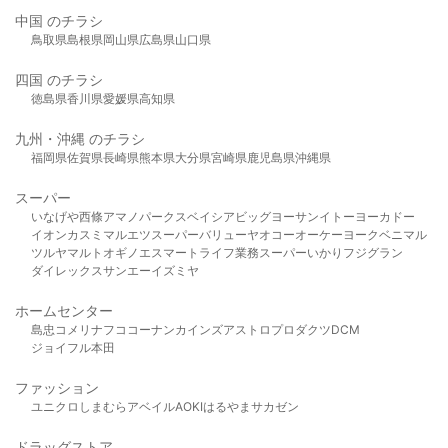
中国 のチラシ
鳥取県
島根県
岡山県
広島県
山口県
四国 のチラシ
徳島県
香川県
愛媛県
高知県
九州・沖縄 のチラシ
福岡県
佐賀県
長崎県
熊本県
大分県
宮崎県
鹿児島県
沖縄県
スーパー
いなげや
西條
アマノパークス
ベイシア
ビッグヨーサン
イトーヨーカドー
イオン
カスミ
マルエツ
スーパーバリュー
ヤオコー
オーケー
ヨークベニマル
ツルヤ
マルト
オギノ
エスマート
ライフ
業務スーパー
いかり
フジグラン
ダイレックス
サンエー
イズミヤ
ホームセンター
島忠
コメリ
ナフコ
コーナン
カインズ
アストロプロダクツ
DCM
ジョイフル本田
ファッション
ユニクロ
しまむら
アベイル
AOKI
はるやま
サカゼン
ドラッグストア