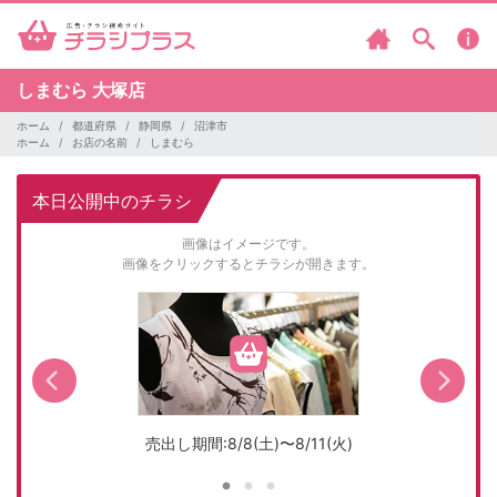
しまむら
大塚店
ホーム
都道府県
静岡県
沼津市
ホーム
お店の名前
しまむら
本日公開中のチラシ
画像はイメージです。
画像をクリックするとチラシが開きます。
売出し期間:8/8(土)〜8/11(火)