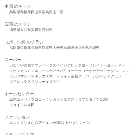
中国 のチラシ
鳥取県
島根県
岡山県
広島県
山口県
四国 のチラシ
徳島県
香川県
愛媛県
高知県
九州・沖縄 のチラシ
福岡県
佐賀県
長崎県
熊本県
大分県
宮崎県
鹿児島県
沖縄県
スーパー
いなげや
西條
アマノパークス
ベイシア
ビッグヨーサン
イトーヨーカドー
イオン
カスミ
マルエツ
スーパーバリュー
ヤオコー
オーケー
ヨークベニマル
ツルヤ
マルト
オギノ
エスマート
ライフ
業務スーパー
いかり
フジグラン
ダイレックス
サンエー
イズミヤ
ホームセンター
島忠
コメリ
ナフコ
コーナン
カインズ
アストロプロダクツ
DCM
ジョイフル本田
ファッション
ユニクロ
しまむら
アベイル
AOKI
はるやま
サカゼン
ドラッグストア