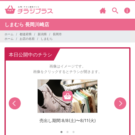
しまむら
長岡川崎店
ホーム
都道府県
新潟県
長岡市
ホーム
お店の名前
しまむら
本日公開中のチラシ
画像はイメージです。
画像をクリックするとチラシが開きます。
売出し期間:8/8(土)〜8/11(火)