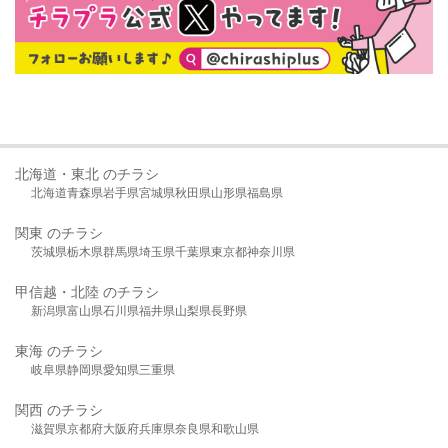
北海道・東北 のチラシ
北海道
青森県
岩手県
宮城県
秋田県
山形県
福島県
関東 のチラシ
茨城県
栃木県
群馬県
埼玉県
千葉県
東京都
神奈川県
甲信越・北陸 のチラシ
新潟県
富山県
石川県
福井県
山梨県
長野県
東海 のチラシ
岐阜県
静岡県
愛知県
三重県
関西 のチラシ
滋賀県
京都府
大阪府
兵庫県
奈良県
和歌山県