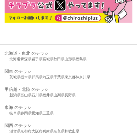
北海道・東北 のチラシ
北海道
青森県
岩手県
宮城県
秋田県
山形県
福島県
関東 のチラシ
茨城県
栃木県
群馬県
埼玉県
千葉県
東京都
神奈川県
甲信越・北陸 のチラシ
新潟県
富山県
石川県
福井県
山梨県
長野県
東海 のチラシ
岐阜県
静岡県
愛知県
三重県
関西 のチラシ
滋賀県
京都府
大阪府
兵庫県
奈良県
和歌山県