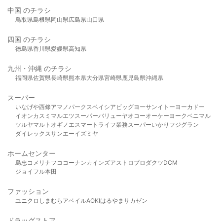
中国 のチラシ
鳥取県
島根県
岡山県
広島県
山口県
四国 のチラシ
徳島県
香川県
愛媛県
高知県
九州・沖縄 のチラシ
福岡県
佐賀県
長崎県
熊本県
大分県
宮崎県
鹿児島県
沖縄県
スーパー
いなげや
西條
アマノパークス
ベイシア
ビッグヨーサン
イトーヨーカドー
イオン
カスミ
マルエツ
スーパーバリュー
ヤオコー
オーケー
ヨークベニマル
ツルヤ
マルト
オギノ
エスマート
ライフ
業務スーパー
いかり
フジグラン
ダイレックス
サンエー
イズミヤ
ホームセンター
島忠
コメリ
ナフコ
コーナン
カインズ
アストロプロダクツ
DCM
ジョイフル本田
ファッション
ユニクロ
しまむら
アベイル
AOKI
はるやま
サカゼン
ドラッグストア