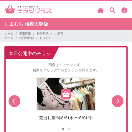
しまむら
相模大塚店
ホーム
都道府県
神奈川県
大和市
ホーム
お店の名前
しまむら
本日公開中のチラシ
画像はイメージです。
画像をクリックするとチラシが開きます。
売出し期間:8/5(水)〜8/9(日)