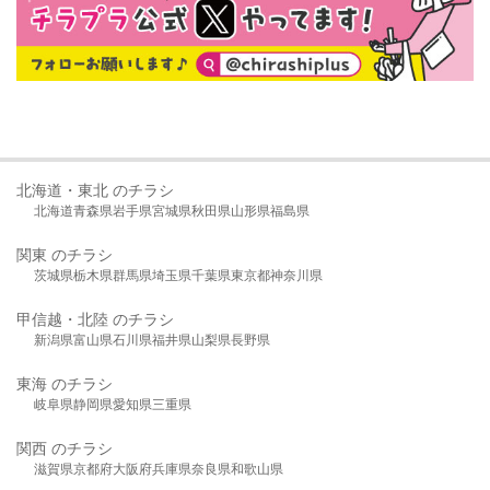
北海道・東北 のチラシ
北海道
青森県
岩手県
宮城県
秋田県
山形県
福島県
関東 のチラシ
茨城県
栃木県
群馬県
埼玉県
千葉県
東京都
神奈川県
甲信越・北陸 のチラシ
新潟県
富山県
石川県
福井県
山梨県
長野県
東海 のチラシ
岐阜県
静岡県
愛知県
三重県
関西 のチラシ
滋賀県
京都府
大阪府
兵庫県
奈良県
和歌山県