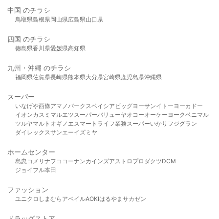
中国 のチラシ
鳥取県
島根県
岡山県
広島県
山口県
四国 のチラシ
徳島県
香川県
愛媛県
高知県
九州・沖縄 のチラシ
福岡県
佐賀県
長崎県
熊本県
大分県
宮崎県
鹿児島県
沖縄県
スーパー
いなげや
西條
アマノパークス
ベイシア
ビッグヨーサン
イトーヨーカドー
イオン
カスミ
マルエツ
スーパーバリュー
ヤオコー
オーケー
ヨークベニマル
ツルヤ
マルト
オギノ
エスマート
ライフ
業務スーパー
いかり
フジグラン
ダイレックス
サンエー
イズミヤ
ホームセンター
島忠
コメリ
ナフコ
コーナン
カインズ
アストロプロダクツ
DCM
ジョイフル本田
ファッション
ユニクロ
しまむら
アベイル
AOKI
はるやま
サカゼン
ドラッグストア