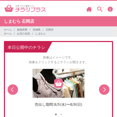
しまむら
石岡店
ホーム
都道府県
茨城県
石岡市
ホーム
お店の名前
しまむら
本日公開中のチラシ
画像はイメージです。
画像をクリックするとチラシが開きます。
売出し期間:8/5(水)〜8/9(日)