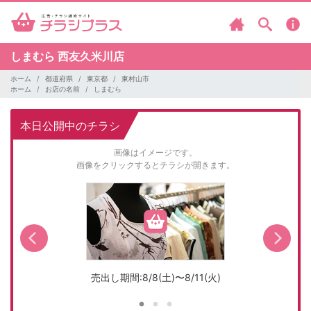
しまむら
西友久米川店
ホーム
都道府県
東京都
東村山市
ホーム
お店の名前
しまむら
本日公開中のチラシ
画像はイメージです。
画像をクリックするとチラシが開きます。
売出し期間:8/8(土)〜8/11(火)