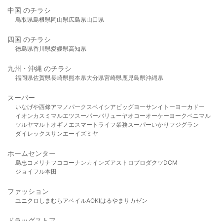
中国 のチラシ
鳥取県
島根県
岡山県
広島県
山口県
四国 のチラシ
徳島県
香川県
愛媛県
高知県
九州・沖縄 のチラシ
福岡県
佐賀県
長崎県
熊本県
大分県
宮崎県
鹿児島県
沖縄県
スーパー
いなげや
西條
アマノパークス
ベイシア
ビッグヨーサン
イトーヨーカドー
イオン
カスミ
マルエツ
スーパーバリュー
ヤオコー
オーケー
ヨークベニマル
ツルヤ
マルト
オギノ
エスマート
ライフ
業務スーパー
いかり
フジグラン
ダイレックス
サンエー
イズミヤ
ホームセンター
島忠
コメリ
ナフコ
コーナン
カインズ
アストロプロダクツ
DCM
ジョイフル本田
ファッション
ユニクロ
しまむら
アベイル
AOKI
はるやま
サカゼン
ドラッグストア