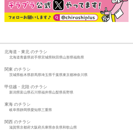
北海道・東北 のチラシ
北海道
青森県
岩手県
宮城県
秋田県
山形県
福島県
関東 のチラシ
茨城県
栃木県
群馬県
埼玉県
千葉県
東京都
神奈川県
甲信越・北陸 のチラシ
新潟県
富山県
石川県
福井県
山梨県
長野県
東海 のチラシ
岐阜県
静岡県
愛知県
三重県
関西 のチラシ
滋賀県
京都府
大阪府
兵庫県
奈良県
和歌山県