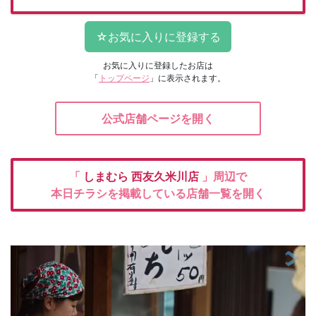
お気に入りに登録したお店は
「
トップページ
」に表示されます。
公式店舗ページを開く
「
しまむら
西友久米川店
」周辺で
本日チラシを掲載している店舗一覧を開く