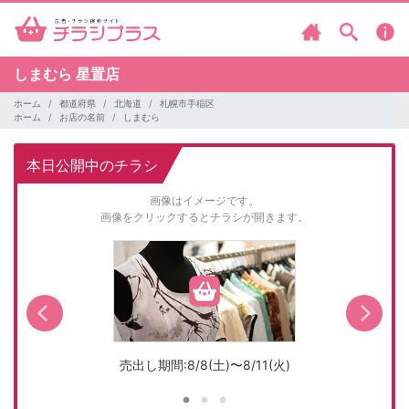
しまむら
星置店
ホーム
都道府県
北海道
札幌市手稲区
ホーム
お店の名前
しまむら
本日公開中のチラシ
画像はイメージです。
画像をクリックするとチラシが開きます。
売出し期間:8/8(土)〜8/11(火)