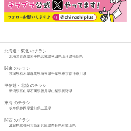
北海道・東北 のチラシ
北海道
青森県
岩手県
宮城県
秋田県
山形県
福島県
関東 のチラシ
茨城県
栃木県
群馬県
埼玉県
千葉県
東京都
神奈川県
甲信越・北陸 のチラシ
新潟県
富山県
石川県
福井県
山梨県
長野県
東海 のチラシ
岐阜県
静岡県
愛知県
三重県
関西 のチラシ
滋賀県
京都府
大阪府
兵庫県
奈良県
和歌山県