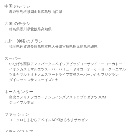
中国 のチラシ
鳥取県
島根県
岡山県
広島県
山口県
四国 のチラシ
徳島県
香川県
愛媛県
高知県
九州・沖縄 のチラシ
福岡県
佐賀県
長崎県
熊本県
大分県
宮崎県
鹿児島県
沖縄県
スーパー
いなげや
西條
アマノパークス
ベイシア
ビッグヨーサン
イトーヨーカドー
イオン
カスミ
マルエツ
スーパーバリュー
ヤオコー
オーケー
ヨークベニマル
ツルヤ
マルト
オギノ
エスマート
ライフ
業務スーパー
いかり
フジグラン
ダイレックス
サンエー
イズミヤ
ホームセンター
島忠
コメリ
ナフコ
コーナン
カインズ
アストロプロダクツ
DCM
ジョイフル本田
ファッション
ユニクロ
しまむら
アベイル
AOKI
はるやま
サカゼン
ドラッグストア