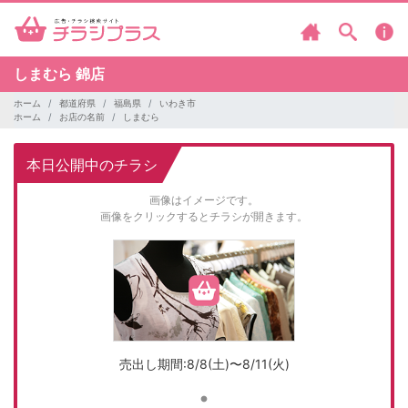
しまむら
錦店
ホーム
都道府県
福島県
いわき市
ホーム
お店の名前
しまむら
本日公開中のチラシ
画像はイメージです。
画像をクリックするとチラシが開きます。
売出し期間:8/8(土)〜8/11(火)