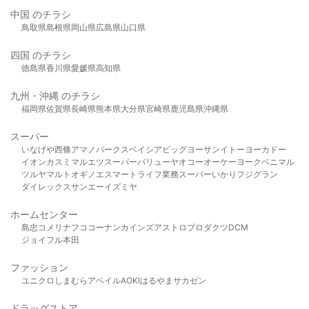
中国 のチラシ
鳥取県
島根県
岡山県
広島県
山口県
四国 のチラシ
徳島県
香川県
愛媛県
高知県
九州・沖縄 のチラシ
福岡県
佐賀県
長崎県
熊本県
大分県
宮崎県
鹿児島県
沖縄県
スーパー
いなげや
西條
アマノパークス
ベイシア
ビッグヨーサン
イトーヨーカドー
イオン
カスミ
マルエツ
スーパーバリュー
ヤオコー
オーケー
ヨークベニマル
ツルヤ
マルト
オギノ
エスマート
ライフ
業務スーパー
いかり
フジグラン
ダイレックス
サンエー
イズミヤ
ホームセンター
島忠
コメリ
ナフコ
コーナン
カインズ
アストロプロダクツ
DCM
ジョイフル本田
ファッション
ユニクロ
しまむら
アベイル
AOKI
はるやま
サカゼン
ドラッグストア