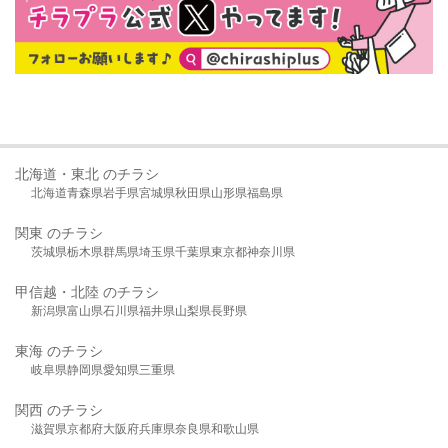
北海道・東北 のチラシ
北海道
青森県
岩手県
宮城県
秋田県
山形県
福島県
関東 のチラシ
茨城県
栃木県
群馬県
埼玉県
千葉県
東京都
神奈川県
甲信越・北陸 のチラシ
新潟県
富山県
石川県
福井県
山梨県
長野県
東海 のチラシ
岐阜県
静岡県
愛知県
三重県
関西 のチラシ
滋賀県
京都府
大阪府
兵庫県
奈良県
和歌山県