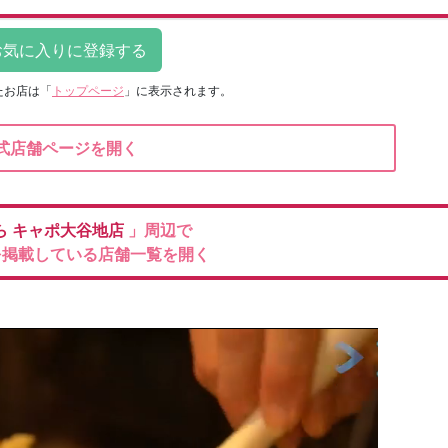
たお店は
「
トップページ
」に表示されます。
式店舗ページを開く
ら
キャポ大谷地店
」周辺で
を掲載している店舗一覧を開く