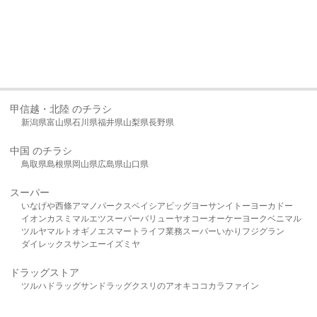
甲信越・北陸 のチラシ
新潟県
富山県
石川県
福井県
山梨県
長野県
中国 のチラシ
鳥取県
島根県
岡山県
広島県
山口県
スーパー
いなげや
西條
アマノパークス
ベイシア
ビッグヨーサン
イトーヨーカドー
イオン
カスミ
マルエツ
スーパーバリュー
ヤオコー
オーケー
ヨークベニマル
ツルヤ
マルト
オギノ
エスマート
ライフ
業務スーパー
いかり
フジグラン
ダイレックス
サンエー
イズミヤ
ドラッグストア
ツルハドラッグ
サンドラッグ
クスリのアオキ
ココカラファイン