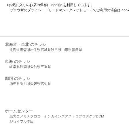
※お気に入りのお店の保存に
cookie
を利用しています。
ブラウザのプライベートモードやシークレットモードでご利用の場合は coo
北海道・東北 のチラシ
北海道
青森県
岩手県
宮城県
秋田県
山形県
福島県
東海 のチラシ
岐阜県
静岡県
愛知県
三重県
四国 のチラシ
徳島県
香川県
愛媛県
高知県
ホームセンター
島忠
コメリ
ナフコ
コーナン
カインズ
アストロプロダクツ
DCM
ジョイフル本田