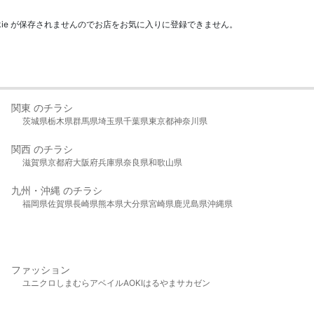
kie が保存されませんのでお店をお気に入りに登録できません。
関東 のチラシ
茨城県
栃木県
群馬県
埼玉県
千葉県
東京都
神奈川県
関西 のチラシ
滋賀県
京都府
大阪府
兵庫県
奈良県
和歌山県
九州・沖縄 のチラシ
福岡県
佐賀県
長崎県
熊本県
大分県
宮崎県
鹿児島県
沖縄県
ファッション
ユニクロ
しまむら
アベイル
AOKI
はるやま
サカゼン