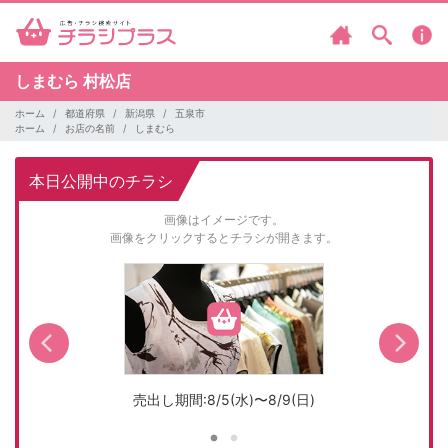
しまむら
村松店
ホーム
都道府県
新潟県
五泉市
ホーム
お店の名前
しまむら
本日公開中のチラシ
画像はイメージです。
画像をクリックするとチラシが開きます。
売出し期間:8/5(水)〜8/9(日)