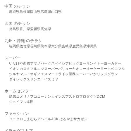
中国 のチラシ
鳥取県
島根県
岡山県
広島県
山口県
四国 のチラシ
徳島県
香川県
愛媛県
高知県
九州・沖縄 のチラシ
福岡県
佐賀県
長崎県
熊本県
大分県
宮崎県
鹿児島県
沖縄県
スーパー
いなげや
西條
アマノパークス
ベイシア
ビッグヨーサン
イトーヨーカドー
イオン
カスミ
マルエツ
スーパーバリュー
ヤオコー
オーケー
ヨークベニマル
ツルヤ
マルト
オギノ
エスマート
ライフ
業務スーパー
いかり
フジグラン
ダイレックス
サンエー
イズミヤ
ホームセンター
島忠
コメリ
ナフコ
コーナン
カインズ
アストロプロダクツ
DCM
ジョイフル本田
ファッション
ユニクロ
しまむら
アベイル
AOKI
はるやま
サカゼン
ドラッグストア