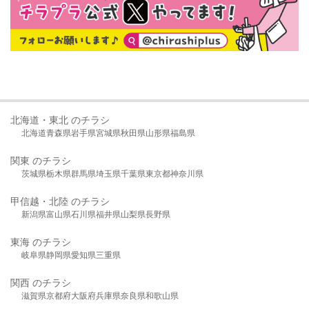
北海道・東北 のチラシ
北海道
青森県
岩手県
宮城県
秋田県
山形県
福島県
関東 のチラシ
茨城県
栃木県
群馬県
埼玉県
千葉県
東京都
神奈川県
甲信越・北陸 のチラシ
新潟県
富山県
石川県
福井県
山梨県
長野県
東海 のチラシ
岐阜県
静岡県
愛知県
三重県
関西 のチラシ
滋賀県
京都府
大阪府
兵庫県
奈良県
和歌山県