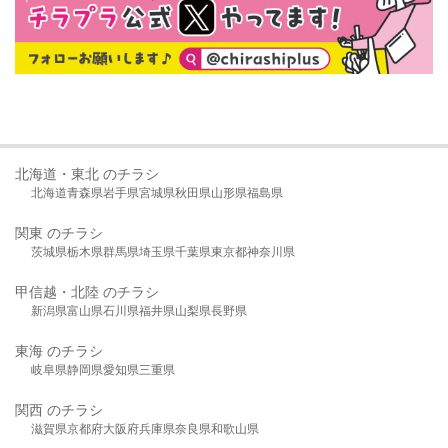
北海道・東北 のチラシ
北海道
青森県
岩手県
宮城県
秋田県
山形県
福島県
関東 のチラシ
茨城県
栃木県
群馬県
埼玉県
千葉県
東京都
神奈川県
甲信越・北陸 のチラシ
新潟県
富山県
石川県
福井県
山梨県
長野県
東海 のチラシ
岐阜県
静岡県
愛知県
三重県
関西 のチラシ
滋賀県
京都府
大阪府
兵庫県
奈良県
和歌山県