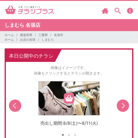
しまむら
名張店
ホーム
都道府県
三重県
名張市
ホーム
お店の名前
しまむら
本日公開中のチラシ
画像はイメージです。
画像をクリックするとチラシが開きます。
売出し期間:8/8(土)〜8/11(火)