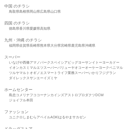
中国 のチラシ
鳥取県
島根県
岡山県
広島県
山口県
四国 のチラシ
徳島県
香川県
愛媛県
高知県
九州・沖縄 のチラシ
福岡県
佐賀県
長崎県
熊本県
大分県
宮崎県
鹿児島県
沖縄県
スーパー
いなげや
西條
アマノパークス
ベイシア
ビッグヨーサン
イトーヨーカドー
イオン
カスミ
マルエツ
スーパーバリュー
ヤオコー
オーケー
ヨークベニマル
ツルヤ
マルト
オギノ
エスマート
ライフ
業務スーパー
いかり
フジグラン
ダイレックス
サンエー
イズミヤ
ホームセンター
島忠
コメリ
ナフコ
コーナン
カインズ
アストロプロダクツ
DCM
ジョイフル本田
ファッション
ユニクロ
しまむら
アベイル
AOKI
はるやま
サカゼン
ドラッグストア