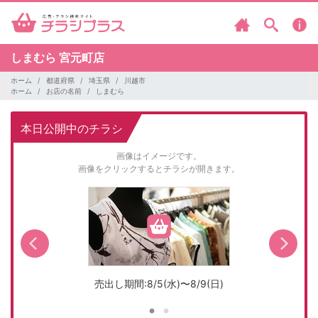
しまむら
宮元町店
ホーム
都道府県
埼玉県
川越市
ホーム
お店の名前
しまむら
本日公開中のチラシ
画像はイメージです。
画像をクリックするとチラシが開きます。
売出し期間:8/5(水)〜8/9(日)