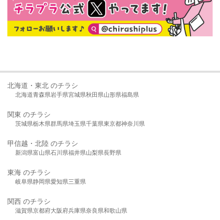
北海道・東北 のチラシ
北海道
青森県
岩手県
宮城県
秋田県
山形県
福島県
関東 のチラシ
茨城県
栃木県
群馬県
埼玉県
千葉県
東京都
神奈川県
甲信越・北陸 のチラシ
新潟県
富山県
石川県
福井県
山梨県
長野県
東海 のチラシ
岐阜県
静岡県
愛知県
三重県
関西 のチラシ
滋賀県
京都府
大阪府
兵庫県
奈良県
和歌山県