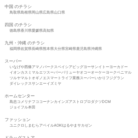
中国 のチラシ
鳥取県
島根県
岡山県
広島県
山口県
四国 のチラシ
徳島県
香川県
愛媛県
高知県
九州・沖縄 のチラシ
福岡県
佐賀県
長崎県
熊本県
大分県
宮崎県
鹿児島県
沖縄県
スーパー
いなげや
西條
アマノパークス
ベイシア
ビッグヨーサン
イトーヨーカドー
イオン
カスミ
マルエツ
スーパーバリュー
ヤオコー
オーケー
ヨークベニマル
ツルヤ
マルト
オギノ
エスマート
ライフ
業務スーパー
いかり
フジグラン
ダイレックス
サンエー
イズミヤ
ホームセンター
島忠
コメリ
ナフコ
コーナン
カインズ
アストロプロダクツ
DCM
ジョイフル本田
ファッション
ユニクロ
しまむら
アベイル
AOKI
はるやま
サカゼン
ドラッグストア