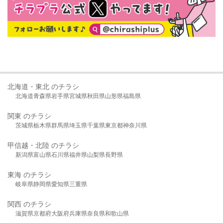
北海道・東北 のチラシ
北海道
青森県
岩手県
宮城県
秋田県
山形県
福島県
関東 のチラシ
茨城県
栃木県
群馬県
埼玉県
千葉県
東京都
神奈川県
甲信越・北陸 のチラシ
新潟県
富山県
石川県
福井県
山梨県
長野県
東海 のチラシ
岐阜県
静岡県
愛知県
三重県
関西 のチラシ
滋賀県
京都府
大阪府
兵庫県
奈良県
和歌山県