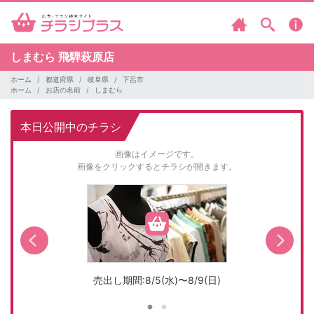
しまむら
飛騨萩原店
ホーム
都道府県
岐阜県
下呂市
ホーム
お店の名前
しまむら
本日公開中のチラシ
画像はイメージです。
画像をクリックするとチラシが開きます。
売出し期間:8/5(水)〜8/9(日)