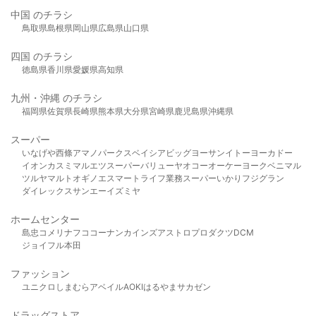
中国 のチラシ
鳥取県
島根県
岡山県
広島県
山口県
四国 のチラシ
徳島県
香川県
愛媛県
高知県
九州・沖縄 のチラシ
福岡県
佐賀県
長崎県
熊本県
大分県
宮崎県
鹿児島県
沖縄県
スーパー
いなげや
西條
アマノパークス
ベイシア
ビッグヨーサン
イトーヨーカドー
イオン
カスミ
マルエツ
スーパーバリュー
ヤオコー
オーケー
ヨークベニマル
ツルヤ
マルト
オギノ
エスマート
ライフ
業務スーパー
いかり
フジグラン
ダイレックス
サンエー
イズミヤ
ホームセンター
島忠
コメリ
ナフコ
コーナン
カインズ
アストロプロダクツ
DCM
ジョイフル本田
ファッション
ユニクロ
しまむら
アベイル
AOKI
はるやま
サカゼン
ドラッグストア