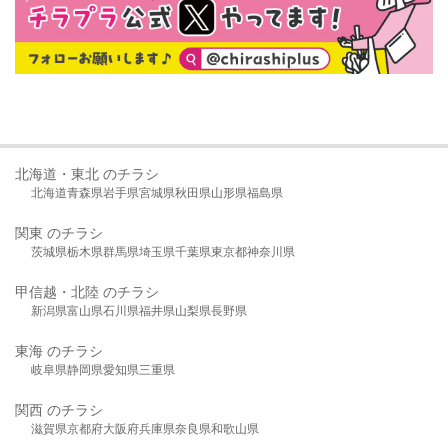
北海道・東北 のチラシ
北海道
青森県
岩手県
宮城県
秋田県
山形県
福島県
関東 のチラシ
茨城県
栃木県
群馬県
埼玉県
千葉県
東京都
神奈川県
甲信越・北陸 のチラシ
新潟県
富山県
石川県
福井県
山梨県
長野県
東海 のチラシ
岐阜県
静岡県
愛知県
三重県
関西 のチラシ
滋賀県
京都府
大阪府
兵庫県
奈良県
和歌山県