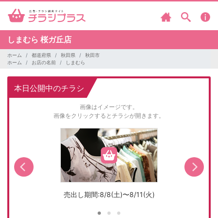
しまむら
桜ガ丘店
ホーム
都道府県
秋田県
秋田市
ホーム
お店の名前
しまむら
本日公開中のチラシ
画像はイメージです。
画像をクリックするとチラシが開きます。
売出し期間:8/8(土)〜8/11(火)