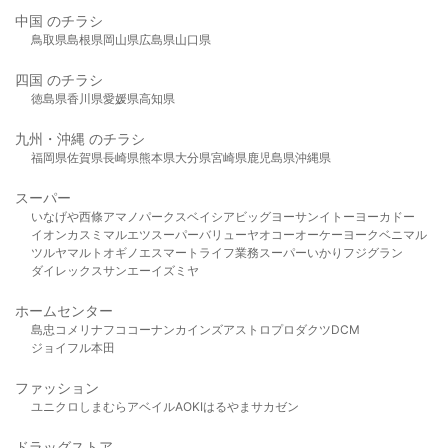
中国 のチラシ
鳥取県
島根県
岡山県
広島県
山口県
四国 のチラシ
徳島県
香川県
愛媛県
高知県
九州・沖縄 のチラシ
福岡県
佐賀県
長崎県
熊本県
大分県
宮崎県
鹿児島県
沖縄県
スーパー
いなげや
西條
アマノパークス
ベイシア
ビッグヨーサン
イトーヨーカドー
イオン
カスミ
マルエツ
スーパーバリュー
ヤオコー
オーケー
ヨークベニマル
ツルヤ
マルト
オギノ
エスマート
ライフ
業務スーパー
いかり
フジグラン
ダイレックス
サンエー
イズミヤ
ホームセンター
島忠
コメリ
ナフコ
コーナン
カインズ
アストロプロダクツ
DCM
ジョイフル本田
ファッション
ユニクロ
しまむら
アベイル
AOKI
はるやま
サカゼン
ドラッグストア