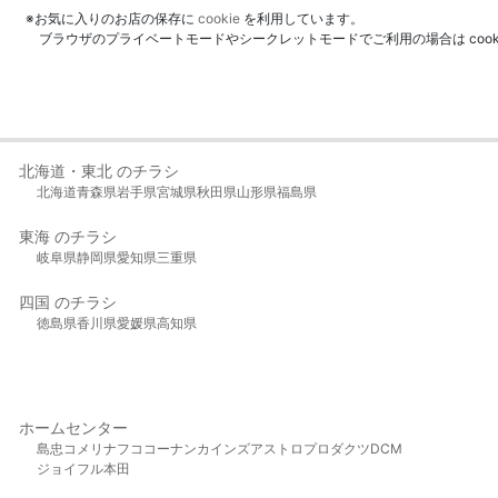
※お気に入りのお店の保存に
cookie
を利用しています。
ブラウザのプライベートモードやシークレットモードでご利用の場合は coo
北海道・東北 のチラシ
北海道
青森県
岩手県
宮城県
秋田県
山形県
福島県
東海 のチラシ
岐阜県
静岡県
愛知県
三重県
四国 のチラシ
徳島県
香川県
愛媛県
高知県
ホームセンター
島忠
コメリ
ナフコ
コーナン
カインズ
アストロプロダクツ
DCM
ジョイフル本田