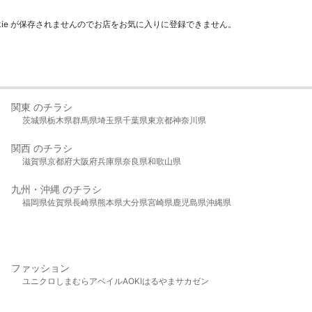
kie が保存されませんのでお店をお気に入りに登録できません。
関東 のチラシ
茨城県
栃木県
群馬県
埼玉県
千葉県
東京都
神奈川県
関西 のチラシ
滋賀県
京都府
大阪府
兵庫県
奈良県
和歌山県
九州・沖縄 のチラシ
福岡県
佐賀県
長崎県
熊本県
大分県
宮崎県
鹿児島県
沖縄県
ファッション
ユニクロ
しまむら
アベイル
AOKI
はるやま
サカゼン