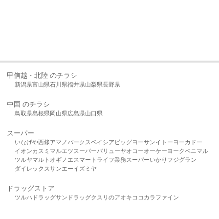
甲信越・北陸 のチラシ
新潟県
富山県
石川県
福井県
山梨県
長野県
中国 のチラシ
鳥取県
島根県
岡山県
広島県
山口県
スーパー
いなげや
西條
アマノパークス
ベイシア
ビッグヨーサン
イトーヨーカドー
イオン
カスミ
マルエツ
スーパーバリュー
ヤオコー
オーケー
ヨークベニマル
ツルヤ
マルト
オギノ
エスマート
ライフ
業務スーパー
いかり
フジグラン
ダイレックス
サンエー
イズミヤ
ドラッグストア
ツルハドラッグ
サンドラッグ
クスリのアオキ
ココカラファイン