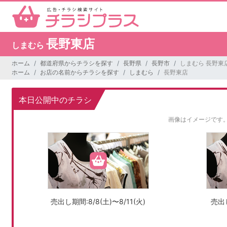
長野東店
しまむら
ホーム
都道府県からチラシを探す
長野県
長野市
しまむら 長野東
ホーム
お店の名前からチラシを探す
しまむら
長野東店
本日公開中のチラシ
画像はイメージです
売出し期間:8/8(土)〜8/11(火)
売出し