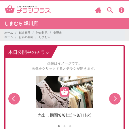
しまむら
堀川店
ホーム
都道府県
神奈川県
秦野市
ホーム
お店の名前
しまむら
本日公開中のチラシ
画像はイメージです。
画像をクリックするとチラシが開きます。
売出し期間:8/8(土)〜8/11(火)