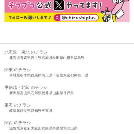
北海道・東北 のチラシ
北海道
青森県
岩手県
宮城県
秋田県
山形県
福島県
関東 のチラシ
茨城県
栃木県
群馬県
埼玉県
千葉県
東京都
神奈川県
甲信越・北陸 のチラシ
新潟県
富山県
石川県
福井県
山梨県
長野県
東海 のチラシ
岐阜県
静岡県
愛知県
三重県
関西 のチラシ
滋賀県
京都府
大阪府
兵庫県
奈良県
和歌山県