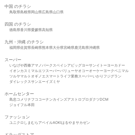
中国 のチラシ
鳥取県
島根県
岡山県
広島県
山口県
四国 のチラシ
徳島県
香川県
愛媛県
高知県
九州・沖縄 のチラシ
福岡県
佐賀県
長崎県
熊本県
大分県
宮崎県
鹿児島県
沖縄県
スーパー
いなげや
西條
アマノパークス
ベイシア
ビッグヨーサン
イトーヨーカドー
イオン
カスミ
マルエツ
スーパーバリュー
ヤオコー
オーケー
ヨークベニマル
ツルヤ
マルト
オギノ
エスマート
ライフ
業務スーパー
いかり
フジグラン
ダイレックス
サンエー
イズミヤ
ホームセンター
島忠
コメリ
ナフコ
コーナン
カインズ
アストロプロダクツ
DCM
ジョイフル本田
ファッション
ユニクロ
しまむら
アベイル
AOKI
はるやま
サカゼン
ドラッグストア