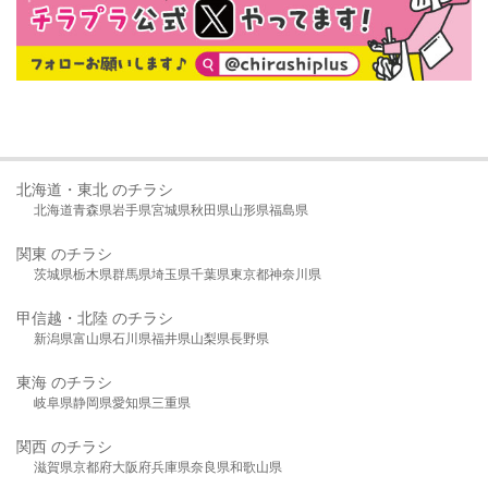
北海道・東北 のチラシ
北海道
青森県
岩手県
宮城県
秋田県
山形県
福島県
関東 のチラシ
茨城県
栃木県
群馬県
埼玉県
千葉県
東京都
神奈川県
甲信越・北陸 のチラシ
新潟県
富山県
石川県
福井県
山梨県
長野県
東海 のチラシ
岐阜県
静岡県
愛知県
三重県
関西 のチラシ
滋賀県
京都府
大阪府
兵庫県
奈良県
和歌山県