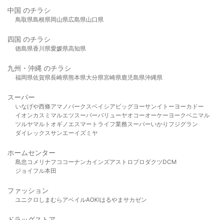
中国 のチラシ
鳥取県
島根県
岡山県
広島県
山口県
四国 のチラシ
徳島県
香川県
愛媛県
高知県
九州・沖縄 のチラシ
福岡県
佐賀県
長崎県
熊本県
大分県
宮崎県
鹿児島県
沖縄県
スーパー
いなげや
西條
アマノパークス
ベイシア
ビッグヨーサン
イトーヨーカドー
イオン
カスミ
マルエツ
スーパーバリュー
ヤオコー
オーケー
ヨークベニマル
ツルヤ
マルト
オギノ
エスマート
ライフ
業務スーパー
いかり
フジグラン
ダイレックス
サンエー
イズミヤ
ホームセンター
島忠
コメリ
ナフコ
コーナン
カインズ
アストロプロダクツ
DCM
ジョイフル本田
ファッション
ユニクロ
しまむら
アベイル
AOKI
はるやま
サカゼン
ドラッグストア