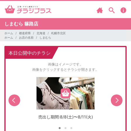
しまむら
篠路店
ホーム
都道府県
北海道
札幌市北区
ホーム
お店の名前
しまむら
本日公開中のチラシ
画像はイメージです。
画像をクリックするとチラシが開きます。
売出し期間:8/8(土)〜8/11(火)