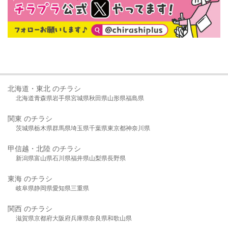
北海道・東北 のチラシ
北海道
青森県
岩手県
宮城県
秋田県
山形県
福島県
関東 のチラシ
茨城県
栃木県
群馬県
埼玉県
千葉県
東京都
神奈川県
甲信越・北陸 のチラシ
新潟県
富山県
石川県
福井県
山梨県
長野県
東海 のチラシ
岐阜県
静岡県
愛知県
三重県
関西 のチラシ
滋賀県
京都府
大阪府
兵庫県
奈良県
和歌山県