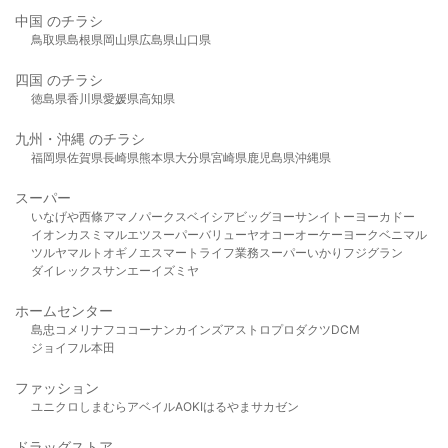
中国 のチラシ
鳥取県
島根県
岡山県
広島県
山口県
四国 のチラシ
徳島県
香川県
愛媛県
高知県
九州・沖縄 のチラシ
福岡県
佐賀県
長崎県
熊本県
大分県
宮崎県
鹿児島県
沖縄県
スーパー
いなげや
西條
アマノパークス
ベイシア
ビッグヨーサン
イトーヨーカドー
イオン
カスミ
マルエツ
スーパーバリュー
ヤオコー
オーケー
ヨークベニマル
ツルヤ
マルト
オギノ
エスマート
ライフ
業務スーパー
いかり
フジグラン
ダイレックス
サンエー
イズミヤ
ホームセンター
島忠
コメリ
ナフコ
コーナン
カインズ
アストロプロダクツ
DCM
ジョイフル本田
ファッション
ユニクロ
しまむら
アベイル
AOKI
はるやま
サカゼン
ドラッグストア