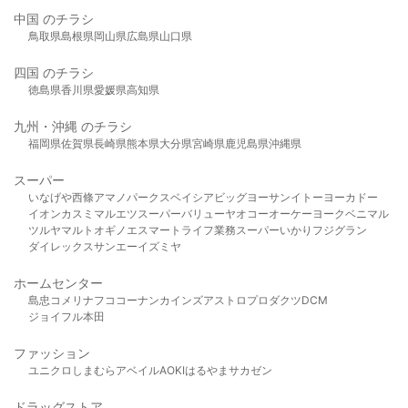
中国 のチラシ
鳥取県
島根県
岡山県
広島県
山口県
四国 のチラシ
徳島県
香川県
愛媛県
高知県
九州・沖縄 のチラシ
福岡県
佐賀県
長崎県
熊本県
大分県
宮崎県
鹿児島県
沖縄県
スーパー
いなげや
西條
アマノパークス
ベイシア
ビッグヨーサン
イトーヨーカドー
イオン
カスミ
マルエツ
スーパーバリュー
ヤオコー
オーケー
ヨークベニマル
ツルヤ
マルト
オギノ
エスマート
ライフ
業務スーパー
いかり
フジグラン
ダイレックス
サンエー
イズミヤ
ホームセンター
島忠
コメリ
ナフコ
コーナン
カインズ
アストロプロダクツ
DCM
ジョイフル本田
ファッション
ユニクロ
しまむら
アベイル
AOKI
はるやま
サカゼン
ドラッグストア