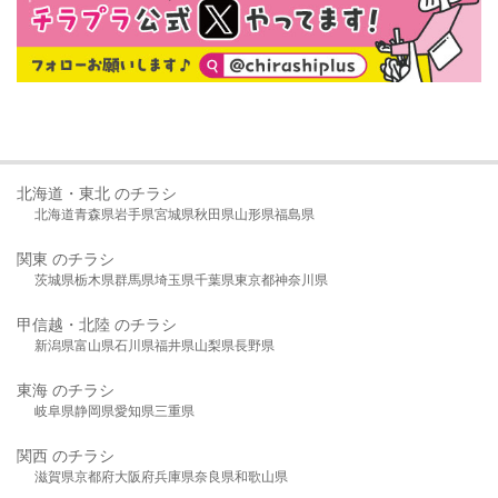
北海道・東北 のチラシ
北海道
青森県
岩手県
宮城県
秋田県
山形県
福島県
関東 のチラシ
茨城県
栃木県
群馬県
埼玉県
千葉県
東京都
神奈川県
甲信越・北陸 のチラシ
新潟県
富山県
石川県
福井県
山梨県
長野県
東海 のチラシ
岐阜県
静岡県
愛知県
三重県
関西 のチラシ
滋賀県
京都府
大阪府
兵庫県
奈良県
和歌山県