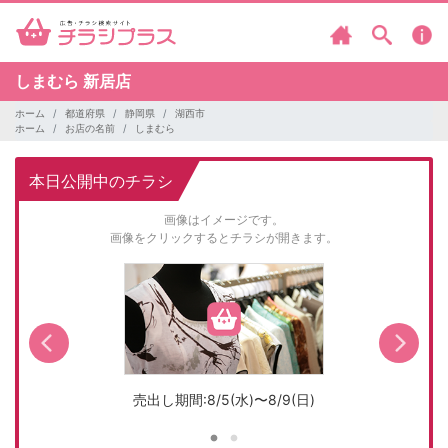
しまむら
新居店
ホーム
都道府県
静岡県
湖西市
ホーム
お店の名前
しまむら
本日公開中のチラシ
画像はイメージです。
画像をクリックするとチラシが開きます。
売出し期間:8/5(水)〜8/9(日)