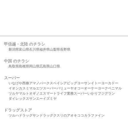
甲信越・北陸 のチラシ
新潟県
富山県
石川県
福井県
山梨県
長野県
中国 のチラシ
鳥取県
島根県
岡山県
広島県
山口県
スーパー
いなげや
西條
アマノパークス
ベイシア
ビッグヨーサン
イトーヨーカドー
イオン
カスミ
マルエツ
スーパーバリュー
ヤオコー
オーケー
ヨークベニマル
ツルヤ
マルト
オギノ
エスマート
ライフ
業務スーパー
いかり
フジグラン
ダイレックス
サンエー
イズミヤ
ドラッグストア
ツルハドラッグ
サンドラッグ
クスリのアオキ
ココカラファイン