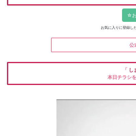
お気に入りに登録し
公
「
し
本日チラシ