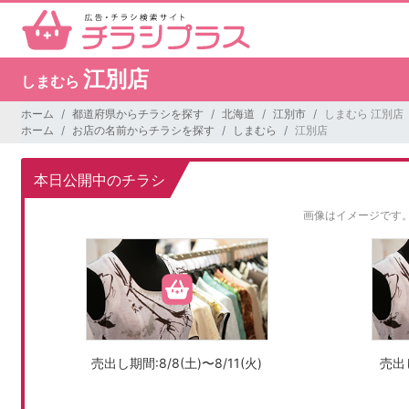
江別店
しまむら
ホーム
都道府県からチラシを探す
北海道
江別市
しまむら 江別店
ホーム
お店の名前からチラシを探す
しまむら
江別店
本日公開中のチラシ
画像はイメージです
売出し期間:8/8(土)〜8/11(火)
売出し