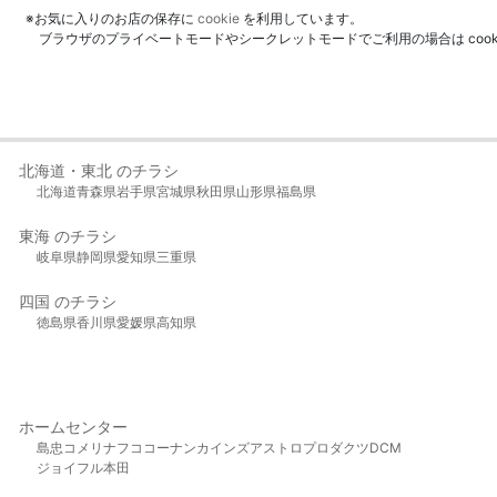
※お気に入りのお店の保存に
cookie
を利用しています。
ブラウザのプライベートモードやシークレットモードでご利用の場合は coo
北海道・東北 のチラシ
北海道
青森県
岩手県
宮城県
秋田県
山形県
福島県
東海 のチラシ
岐阜県
静岡県
愛知県
三重県
四国 のチラシ
徳島県
香川県
愛媛県
高知県
ホームセンター
島忠
コメリ
ナフコ
コーナン
カインズ
アストロプロダクツ
DCM
ジョイフル本田