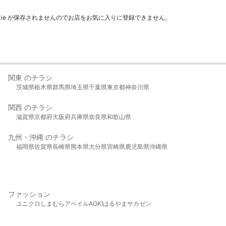
kie が保存されませんのでお店をお気に入りに登録できません。
関東 のチラシ
茨城県
栃木県
群馬県
埼玉県
千葉県
東京都
神奈川県
関西 のチラシ
滋賀県
京都府
大阪府
兵庫県
奈良県
和歌山県
九州・沖縄 のチラシ
福岡県
佐賀県
長崎県
熊本県
大分県
宮崎県
鹿児島県
沖縄県
ファッション
ユニクロ
しまむら
アベイル
AOKI
はるやま
サカゼン