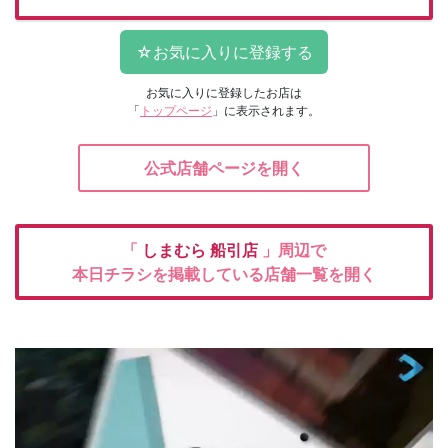
お気に入りに登録したお店は
「
トップページ
」に表示されます。
公式店舗ページを開く
「
しまむら
船引店
」周辺で
本日チラシを掲載している店舗一覧を開く