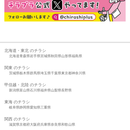
北海道・東北 のチラシ
北海道
青森県
岩手県
宮城県
秋田県
山形県
福島県
関東 のチラシ
茨城県
栃木県
群馬県
埼玉県
千葉県
東京都
神奈川県
甲信越・北陸 のチラシ
新潟県
富山県
石川県
福井県
山梨県
長野県
東海 のチラシ
岐阜県
静岡県
愛知県
三重県
関西 のチラシ
滋賀県
京都府
大阪府
兵庫県
奈良県
和歌山県