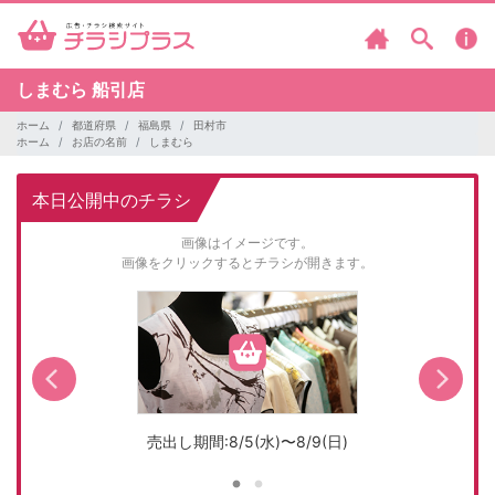
しまむら
船引店
ホーム
都道府県
福島県
田村市
ホーム
お店の名前
しまむら
本日公開中のチラシ
画像はイメージです。
画像をクリックするとチラシが開きます。
売出し期間:8/5(水)〜8/9(日)