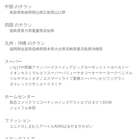
中国 のチラシ
鳥取県
島根県
岡山県
広島県
山口県
四国 のチラシ
徳島県
香川県
愛媛県
高知県
九州・沖縄 のチラシ
福岡県
佐賀県
長崎県
熊本県
大分県
宮崎県
鹿児島県
沖縄県
スーパー
いなげや
西條
アマノパークス
ベイシア
ビッグヨーサン
イトーヨーカドー
イオン
カスミ
マルエツ
スーパーバリュー
ヤオコー
オーケー
ヨークベニマル
ツルヤ
マルト
オギノ
エスマート
ライフ
業務スーパー
いかり
フジグラン
ダイレックス
サンエー
イズミヤ
ホームセンター
島忠
コメリ
ナフコ
コーナン
カインズ
アストロプロダクツ
DCM
ジョイフル本田
ファッション
ユニクロ
しまむら
アベイル
AOKI
はるやま
サカゼン
ドラッグストア