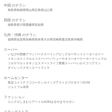
中国 のチラシ
鳥取県
島根県
岡山県
広島県
山口県
四国 のチラシ
徳島県
香川県
愛媛県
高知県
九州・沖縄 のチラシ
福岡県
佐賀県
長崎県
熊本県
大分県
宮崎県
鹿児島県
沖縄県
スーパー
いなげや
西條
アマノパークス
ベイシア
ビッグヨーサン
イトーヨーカドー
イオン
カスミ
マルエツ
スーパーバリュー
ヤオコー
オーケー
ヨークベニマル
ツルヤ
マルト
オギノ
エスマート
ライフ
業務スーパー
いかり
フジグラン
ダイレックス
サンエー
イズミヤ
ホームセンター
島忠
コメリ
ナフコ
コーナン
カインズ
アストロプロダクツ
DCM
ジョイフル本田
ファッション
ユニクロ
しまむら
アベイル
AOKI
はるやま
サカゼン
ドラッグストア