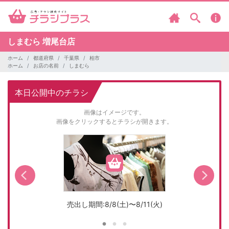
しまむら
増尾台店
ホーム
都道府県
千葉県
柏市
ホーム
お店の名前
しまむら
本日公開中のチラシ
画像はイメージです。
画像をクリックするとチラシが開きます。
売出し期間:8/8(土)〜8/11(火)