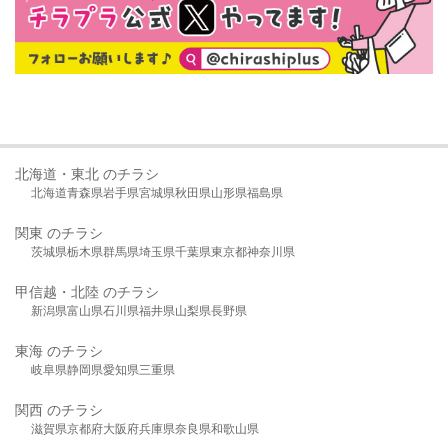
北海道・東北 のチラシ
北海道
青森県
岩手県
宮城県
秋田県
山形県
福島県
関東 のチラシ
茨城県
栃木県
群馬県
埼玉県
千葉県
東京都
神奈川県
甲信越・北陸 のチラシ
新潟県
富山県
石川県
福井県
山梨県
長野県
東海 のチラシ
岐阜県
静岡県
愛知県
三重県
関西 のチラシ
滋賀県
京都府
大阪府
兵庫県
奈良県
和歌山県