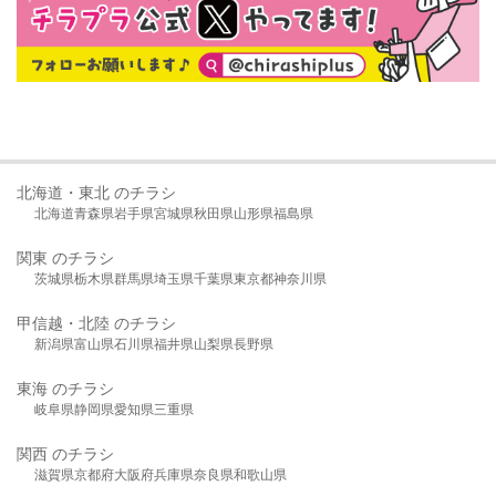
北海道・東北 のチラシ
北海道
青森県
岩手県
宮城県
秋田県
山形県
福島県
関東 のチラシ
茨城県
栃木県
群馬県
埼玉県
千葉県
東京都
神奈川県
甲信越・北陸 のチラシ
新潟県
富山県
石川県
福井県
山梨県
長野県
東海 のチラシ
岐阜県
静岡県
愛知県
三重県
関西 のチラシ
滋賀県
京都府
大阪府
兵庫県
奈良県
和歌山県