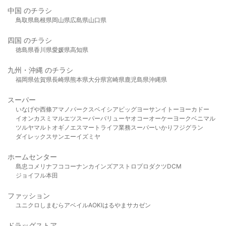
中国 のチラシ
鳥取県
島根県
岡山県
広島県
山口県
四国 のチラシ
徳島県
香川県
愛媛県
高知県
九州・沖縄 のチラシ
福岡県
佐賀県
長崎県
熊本県
大分県
宮崎県
鹿児島県
沖縄県
スーパー
いなげや
西條
アマノパークス
ベイシア
ビッグヨーサン
イトーヨーカドー
イオン
カスミ
マルエツ
スーパーバリュー
ヤオコー
オーケー
ヨークベニマル
ツルヤ
マルト
オギノ
エスマート
ライフ
業務スーパー
いかり
フジグラン
ダイレックス
サンエー
イズミヤ
ホームセンター
島忠
コメリ
ナフコ
コーナン
カインズ
アストロプロダクツ
DCM
ジョイフル本田
ファッション
ユニクロ
しまむら
アベイル
AOKI
はるやま
サカゼン
ドラッグストア