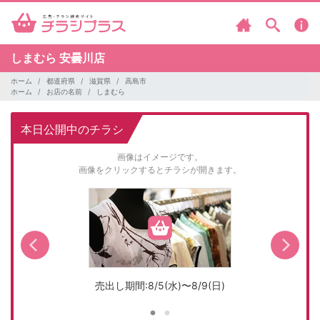
しまむら
安曇川店
ホーム
都道府県
滋賀県
高島市
ホーム
お店の名前
しまむら
本日公開中のチラシ
画像はイメージです。
画像をクリックするとチラシが開きます。
売出し期間:8/5(水)〜8/9(日)