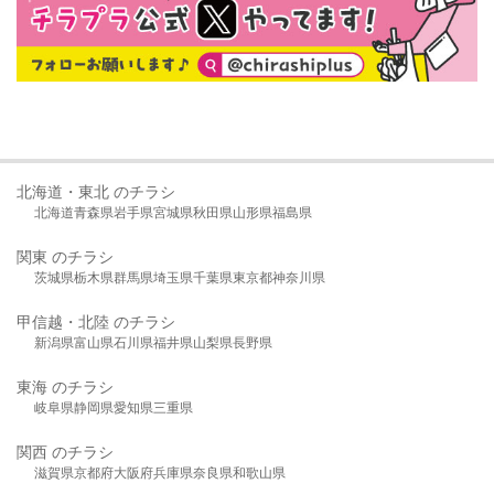
北海道・東北 のチラシ
北海道
青森県
岩手県
宮城県
秋田県
山形県
福島県
関東 のチラシ
茨城県
栃木県
群馬県
埼玉県
千葉県
東京都
神奈川県
甲信越・北陸 のチラシ
新潟県
富山県
石川県
福井県
山梨県
長野県
東海 のチラシ
岐阜県
静岡県
愛知県
三重県
関西 のチラシ
滋賀県
京都府
大阪府
兵庫県
奈良県
和歌山県