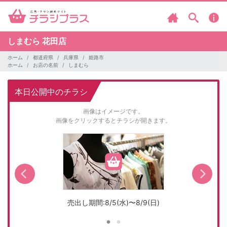
しまむら
花田店
ホーム
都道府県
兵庫県
姫路市
ホーム
お店の名前
しまむら
本日公開中のチラシ
画像はイメージです。
画像をクリックするとチラシが開きます。
売出し期間:8/5(水)〜8/9(日)