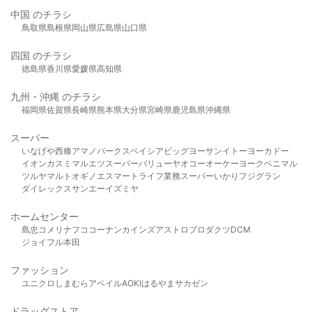
中国 のチラシ
鳥取県
島根県
岡山県
広島県
山口県
四国 のチラシ
徳島県
香川県
愛媛県
高知県
九州・沖縄 のチラシ
福岡県
佐賀県
長崎県
熊本県
大分県
宮崎県
鹿児島県
沖縄県
スーパー
いなげや
西條
アマノパークス
ベイシア
ビッグヨーサン
イトーヨーカドー
イオン
カスミ
マルエツ
スーパーバリュー
ヤオコー
オーケー
ヨークベニマル
ツルヤ
マルト
オギノ
エスマート
ライフ
業務スーパー
いかり
フジグラン
ダイレックス
サンエー
イズミヤ
ホームセンター
島忠
コメリ
ナフコ
コーナン
カインズ
アストロプロダクツ
DCM
ジョイフル本田
ファッション
ユニクロ
しまむら
アベイル
AOKI
はるやま
サカゼン
ドラッグストア