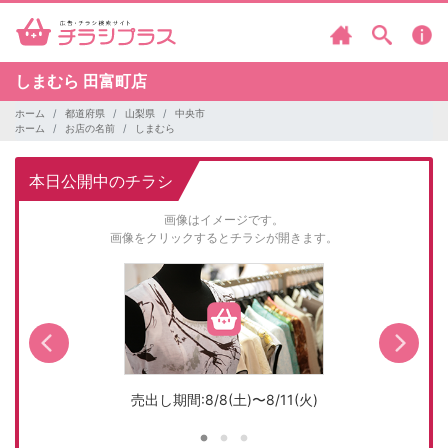
しまむら
田富町店
ホーム
都道府県
山梨県
中央市
ホーム
お店の名前
しまむら
本日公開中のチラシ
画像はイメージです。
画像をクリックするとチラシが開きます。
売出し期間:8/8(土)〜8/11(火)