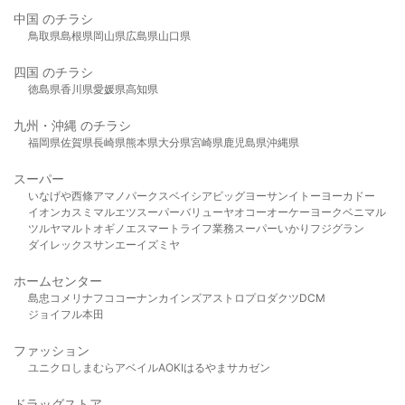
中国 のチラシ
鳥取県
島根県
岡山県
広島県
山口県
四国 のチラシ
徳島県
香川県
愛媛県
高知県
九州・沖縄 のチラシ
福岡県
佐賀県
長崎県
熊本県
大分県
宮崎県
鹿児島県
沖縄県
スーパー
いなげや
西條
アマノパークス
ベイシア
ビッグヨーサン
イトーヨーカドー
イオン
カスミ
マルエツ
スーパーバリュー
ヤオコー
オーケー
ヨークベニマル
ツルヤ
マルト
オギノ
エスマート
ライフ
業務スーパー
いかり
フジグラン
ダイレックス
サンエー
イズミヤ
ホームセンター
島忠
コメリ
ナフコ
コーナン
カインズ
アストロプロダクツ
DCM
ジョイフル本田
ファッション
ユニクロ
しまむら
アベイル
AOKI
はるやま
サカゼン
ドラッグストア