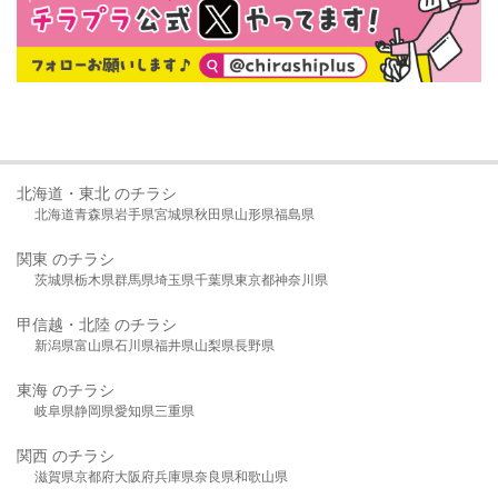
北海道・東北 のチラシ
北海道
青森県
岩手県
宮城県
秋田県
山形県
福島県
関東 のチラシ
茨城県
栃木県
群馬県
埼玉県
千葉県
東京都
神奈川県
甲信越・北陸 のチラシ
新潟県
富山県
石川県
福井県
山梨県
長野県
東海 のチラシ
岐阜県
静岡県
愛知県
三重県
関西 のチラシ
滋賀県
京都府
大阪府
兵庫県
奈良県
和歌山県