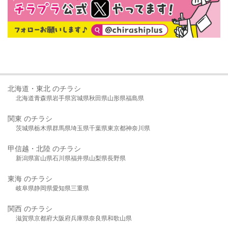
北海道・東北 のチラシ
北海道
青森県
岩手県
宮城県
秋田県
山形県
福島県
関東 のチラシ
茨城県
栃木県
群馬県
埼玉県
千葉県
東京都
神奈川県
甲信越・北陸 のチラシ
新潟県
富山県
石川県
福井県
山梨県
長野県
東海 のチラシ
岐阜県
静岡県
愛知県
三重県
関西 のチラシ
滋賀県
京都府
大阪府
兵庫県
奈良県
和歌山県