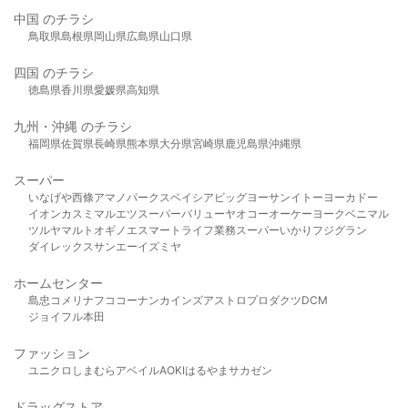
中国 のチラシ
鳥取県
島根県
岡山県
広島県
山口県
四国 のチラシ
徳島県
香川県
愛媛県
高知県
九州・沖縄 のチラシ
福岡県
佐賀県
長崎県
熊本県
大分県
宮崎県
鹿児島県
沖縄県
スーパー
いなげや
西條
アマノパークス
ベイシア
ビッグヨーサン
イトーヨーカドー
イオン
カスミ
マルエツ
スーパーバリュー
ヤオコー
オーケー
ヨークベニマル
ツルヤ
マルト
オギノ
エスマート
ライフ
業務スーパー
いかり
フジグラン
ダイレックス
サンエー
イズミヤ
ホームセンター
島忠
コメリ
ナフコ
コーナン
カインズ
アストロプロダクツ
DCM
ジョイフル本田
ファッション
ユニクロ
しまむら
アベイル
AOKI
はるやま
サカゼン
ドラッグストア