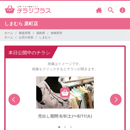
しまむら
原町店
ホーム
都道府県
福島県
南相馬市
ホーム
お店の名前
しまむら
本日公開中のチラシ
画像はイメージです。
画像をクリックするとチラシが開きます。
売出し期間:8/8(土)〜8/11(火)