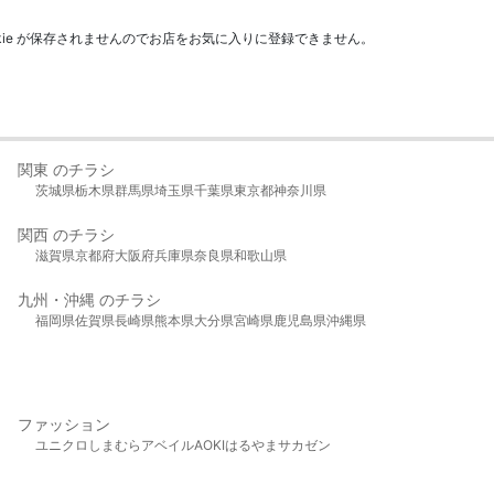
kie が保存されませんのでお店をお気に入りに登録できません。
関東 のチラシ
茨城県
栃木県
群馬県
埼玉県
千葉県
東京都
神奈川県
関西 のチラシ
滋賀県
京都府
大阪府
兵庫県
奈良県
和歌山県
九州・沖縄 のチラシ
福岡県
佐賀県
長崎県
熊本県
大分県
宮崎県
鹿児島県
沖縄県
ファッション
ユニクロ
しまむら
アベイル
AOKI
はるやま
サカゼン