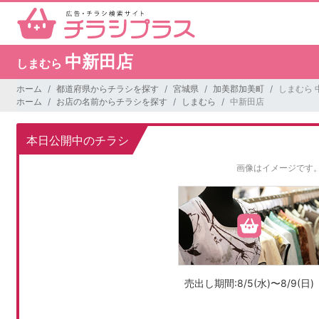
中新田店
しまむら
ホーム
都道府県からチラシを探す
宮城県
加美郡加美町
しまむら 
ホーム
お店の名前からチラシを探す
しまむら
中新田店
本日公開中のチラシ
画像はイメージです
売出し期間:8/5(水)〜8/9(日)