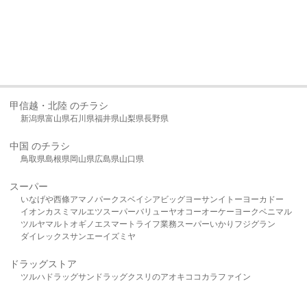
甲信越・北陸 のチラシ
新潟県
富山県
石川県
福井県
山梨県
長野県
中国 のチラシ
鳥取県
島根県
岡山県
広島県
山口県
スーパー
いなげや
西條
アマノパークス
ベイシア
ビッグヨーサン
イトーヨーカドー
イオン
カスミ
マルエツ
スーパーバリュー
ヤオコー
オーケー
ヨークベニマル
ツルヤ
マルト
オギノ
エスマート
ライフ
業務スーパー
いかり
フジグラン
ダイレックス
サンエー
イズミヤ
ドラッグストア
ツルハドラッグ
サンドラッグ
クスリのアオキ
ココカラファイン