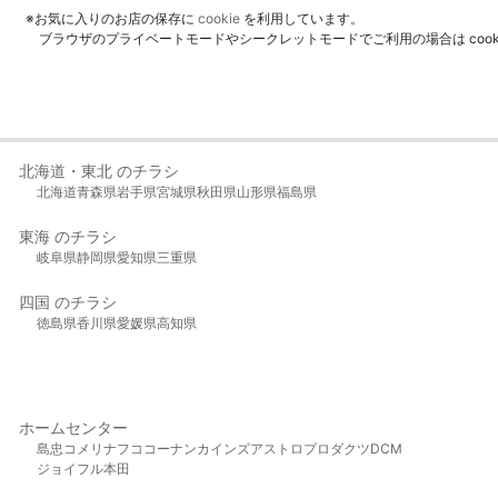
※お気に入りのお店の保存に
cookie
を利用しています。
ブラウザのプライベートモードやシークレットモードでご利用の場合は coo
北海道・東北 のチラシ
北海道
青森県
岩手県
宮城県
秋田県
山形県
福島県
東海 のチラシ
岐阜県
静岡県
愛知県
三重県
四国 のチラシ
徳島県
香川県
愛媛県
高知県
ホームセンター
島忠
コメリ
ナフコ
コーナン
カインズ
アストロプロダクツ
DCM
ジョイフル本田