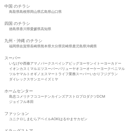
中国 のチラシ
鳥取県
島根県
岡山県
広島県
山口県
四国 のチラシ
徳島県
香川県
愛媛県
高知県
九州・沖縄 のチラシ
福岡県
佐賀県
長崎県
熊本県
大分県
宮崎県
鹿児島県
沖縄県
スーパー
いなげや
西條
アマノパークス
ベイシア
ビッグヨーサン
イトーヨーカドー
イオン
カスミ
マルエツ
スーパーバリュー
ヤオコー
オーケー
ヨークベニマル
ツルヤ
マルト
オギノ
エスマート
ライフ
業務スーパー
いかり
フジグラン
ダイレックス
サンエー
イズミヤ
ホームセンター
島忠
コメリ
ナフコ
コーナン
カインズ
アストロプロダクツ
DCM
ジョイフル本田
ファッション
ユニクロ
しまむら
アベイル
AOKI
はるやま
サカゼン
ドラッグストア