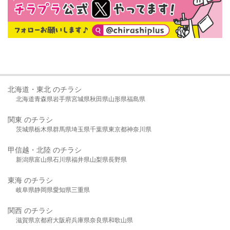
北海道・東北 のチラシ
北海道
青森県
岩手県
宮城県
秋田県
山形県
福島県
関東 のチラシ
茨城県
栃木県
群馬県
埼玉県
千葉県
東京都
神奈川県
甲信越・北陸 のチラシ
新潟県
富山県
石川県
福井県
山梨県
長野県
東海 のチラシ
岐阜県
静岡県
愛知県
三重県
関西 のチラシ
滋賀県
京都府
大阪府
兵庫県
奈良県
和歌山県