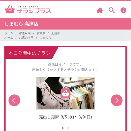
しまむら
高津店
ホーム
都道府県
茨城県
土浦市
ホーム
お店の名前
しまむら
本日公開中のチラシ
画像はイメージです。
画像をクリックするとチラシが開きます。
売出し期間:8/5(水)〜8/9(日)