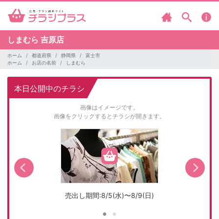
しまむら
吉原店
ホーム
都道府県
静岡県
富士市
ホーム
お店の名前
しまむら
本日公開中のチラシ
画像はイメージです。
画像をクリックするとチラシが開きます。
売出し期間:8/5(水)〜8/9(日)