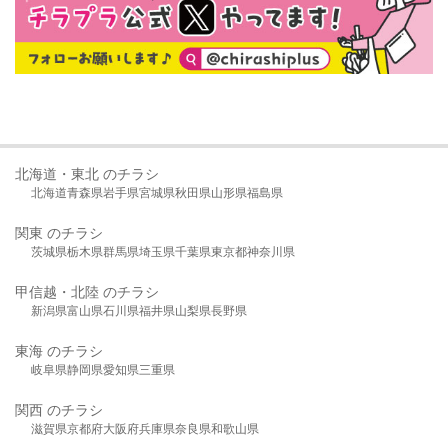
北海道・東北 のチラシ
北海道
青森県
岩手県
宮城県
秋田県
山形県
福島県
関東 のチラシ
茨城県
栃木県
群馬県
埼玉県
千葉県
東京都
神奈川県
甲信越・北陸 のチラシ
新潟県
富山県
石川県
福井県
山梨県
長野県
東海 のチラシ
岐阜県
静岡県
愛知県
三重県
関西 のチラシ
滋賀県
京都府
大阪府
兵庫県
奈良県
和歌山県