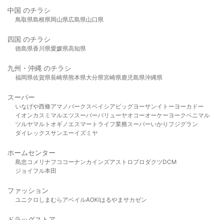
中国 のチラシ
鳥取県
島根県
岡山県
広島県
山口県
四国 のチラシ
徳島県
香川県
愛媛県
高知県
九州・沖縄 のチラシ
福岡県
佐賀県
長崎県
熊本県
大分県
宮崎県
鹿児島県
沖縄県
スーパー
いなげや
西條
アマノパークス
ベイシア
ビッグヨーサン
イトーヨーカドー
イオン
カスミ
マルエツ
スーパーバリュー
ヤオコー
オーケー
ヨークベニマル
ツルヤ
マルト
オギノ
エスマート
ライフ
業務スーパー
いかり
フジグラン
ダイレックス
サンエー
イズミヤ
ホームセンター
島忠
コメリ
ナフコ
コーナン
カインズ
アストロプロダクツ
DCM
ジョイフル本田
ファッション
ユニクロ
しまむら
アベイル
AOKI
はるやま
サカゼン
ドラッグストア