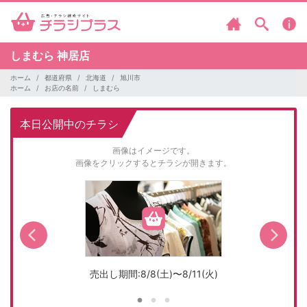
しまむら
神居店
ホーム
都道府県
北海道
旭川市
ホーム
お店の名前
しまむら
本日公開中のチラシ
画像はイメージです。
画像をクリックするとチラシが開きます。
売出し期間:8/8(土)〜8/11(火)