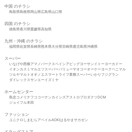
中国 のチラシ
鳥取県
島根県
岡山県
広島県
山口県
四国 のチラシ
徳島県
香川県
愛媛県
高知県
九州・沖縄 のチラシ
福岡県
佐賀県
長崎県
熊本県
大分県
宮崎県
鹿児島県
沖縄県
スーパー
いなげや
西條
アマノパークス
ベイシア
ビッグヨーサン
イトーヨーカドー
イオン
カスミ
マルエツ
スーパーバリュー
ヤオコー
オーケー
ヨークベニマル
ツルヤ
マルト
オギノ
エスマート
ライフ
業務スーパー
いかり
フジグラン
ダイレックス
サンエー
イズミヤ
ホームセンター
島忠
コメリ
ナフコ
コーナン
カインズ
アストロプロダクツ
DCM
ジョイフル本田
ファッション
ユニクロ
しまむら
アベイル
AOKI
はるやま
サカゼン
ドラッグストア