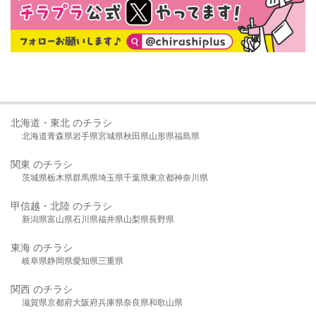
北海道・東北 のチラシ
北海道
青森県
岩手県
宮城県
秋田県
山形県
福島県
関東 のチラシ
茨城県
栃木県
群馬県
埼玉県
千葉県
東京都
神奈川県
甲信越・北陸 のチラシ
新潟県
富山県
石川県
福井県
山梨県
長野県
東海 のチラシ
岐阜県
静岡県
愛知県
三重県
関西 のチラシ
滋賀県
京都府
大阪府
兵庫県
奈良県
和歌山県