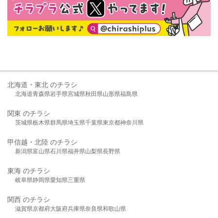
北海道・東北 のチラシ
北海道
青森県
岩手県
宮城県
秋田県
山形県
福島県
関東 のチラシ
茨城県
栃木県
群馬県
埼玉県
千葉県
東京都
神奈川県
甲信越・北陸 のチラシ
新潟県
富山県
石川県
福井県
山梨県
長野県
東海 のチラシ
岐阜県
静岡県
愛知県
三重県
関西 のチラシ
滋賀県
京都府
大阪府
兵庫県
奈良県
和歌山県