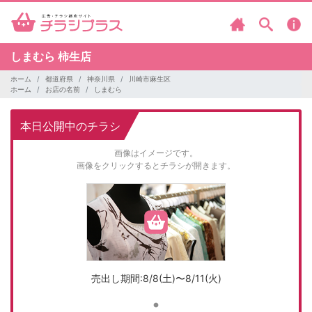
しまむら
柿生店
ホーム
都道府県
神奈川県
川崎市麻生区
ホーム
お店の名前
しまむら
本日公開中のチラシ
画像はイメージです。
画像をクリックするとチラシが開きます。
売出し期間:8/8(土)〜8/11(火)