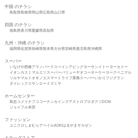
中国 のチラシ
鳥取県
島根県
岡山県
広島県
山口県
四国 のチラシ
徳島県
香川県
愛媛県
高知県
九州・沖縄 のチラシ
福岡県
佐賀県
長崎県
熊本県
大分県
宮崎県
鹿児島県
沖縄県
スーパー
いなげや
西條
アマノパークス
ベイシア
ビッグヨーサン
イトーヨーカドー
イオン
カスミ
マルエツ
スーパーバリュー
ヤオコー
オーケー
ヨークベニマル
ツルヤ
マルト
オギノ
エスマート
ライフ
業務スーパー
いかり
フジグラン
ダイレックス
サンエー
イズミヤ
ホームセンター
島忠
コメリ
ナフコ
コーナン
カインズ
アストロプロダクツ
DCM
ジョイフル本田
ファッション
ユニクロ
しまむら
アベイル
AOKI
はるやま
サカゼン
ドラッグストア